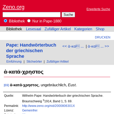
Zeno.org
Erweiterte Suche
Bibliothek
Nur in Pape-1880
Bibliothek
Lesesaal
Zufälliger Artikel
Kategorien
Shop
DRUCKEN
Pape: Handwörterbuch
<< ἀ-κα ...
|
ἀ-κα ... >>
der griechischen
Sprache
Einführung
|
Stichwörter
|
Zufälliger Artikel
ἀ-κατά-χρηστος
ἀ-κατά-χρηστος
, ungebräuchlich,
Eust
.
[69]
Quelle:
Wilhelm Pape: Handwörterbuch der griechischen Sprache.
3
Braunschweig
1914, Band 1, S. 69.
Permalink:
http://www.zeno.org/nid/2000806301X
Lizenz:
Gemeinfrei