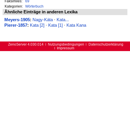
Faksimiles:
69
Kategorien:
Wörterbuch
Ähnliche Einträge in anderen Lexika
Meyers-1905
:
Nagy-Káta
·
Kata...
Pierer-1857
:
Kata [2]
·
Kata [1]
·
Kata Kana
ZenoServer 4.030.014
Nutzungsbedingungen
Datenschutzerklärung
Impressum