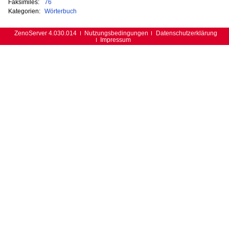
Faksimiles:
76
Kategorien:
Wörterbuch
ZenoServer 4.030.014
Nutzungsbedingungen
Datenschutzerklärung
Impressum