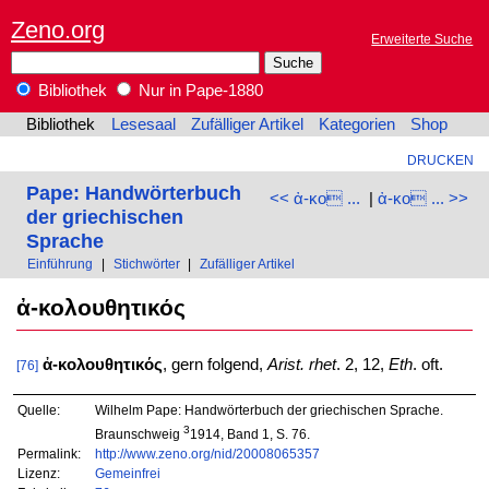
Zeno.org
Erweiterte Suche
Bibliothek
Nur in Pape-1880
Bibliothek
Lesesaal
Zufälliger Artikel
Kategorien
Shop
DRUCKEN
Pape: Handwörterbuch
<< ἀ-κο ...
|
ἀ-κο ... >>
der griechischen
Sprache
Einführung
|
Stichwörter
|
Zufälliger Artikel
ἀ-κολουθητικός
ἀ-κολουθητικός
, gern folgend,
Arist. rhet
. 2, 12,
Eth
. oft.
[76]
Quelle:
Wilhelm Pape: Handwörterbuch der griechischen Sprache.
3
Braunschweig
1914, Band 1, S. 76.
Permalink:
http://www.zeno.org/nid/20008065357
Lizenz:
Gemeinfrei