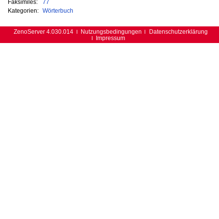
Faksimiles:
77
Kategorien:
Wörterbuch
ZenoServer 4.030.014
Nutzungsbedingungen
Datenschutzerklärung
Impressum