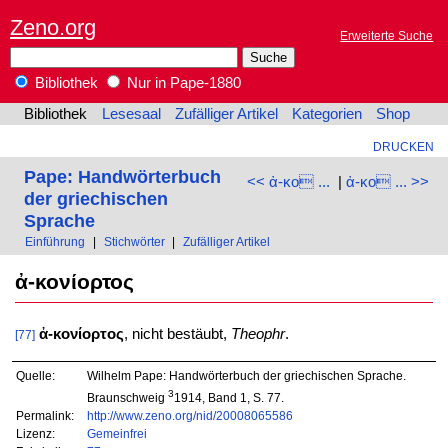
Zeno.org
Erweiterte Suche
Bibliothek
Nur in Pape-1880
Bibliothek
Lesesaal
Zufälliger Artikel
Kategorien
Shop
DRUCKEN
Pape: Handwörterbuch
<< ἀ-κο ...
|
ἀ-κο ... >>
der griechischen
Sprache
Einführung
|
Stichwörter
|
Zufälliger Artikel
ἀ-κονίορτος
ἀ-κονίορτος
, nicht bestäubt,
Theophr
.
[77]
Quelle:
Wilhelm Pape: Handwörterbuch der griechischen Sprache.
3
Braunschweig
1914, Band 1, S. 77.
Permalink:
http://www.zeno.org/nid/20008065586
Lizenz:
Gemeinfrei