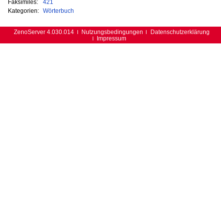
Faksimiles:
421
Kategorien:
Wörterbuch
ZenoServer 4.030.014
Nutzungsbedingungen
Datenschutzerklärung
Impressum