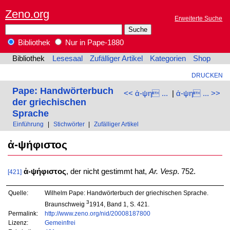
Zeno.org
Erweiterte Suche
Bibliothek
Nur in Pape-1880
Bibliothek
Lesesaal
Zufälliger Artikel
Kategorien
Shop
DRUCKEN
Pape: Handwörterbuch
<< ἀ-ψη ...
|
ἀ-ψη ... >>
der griechischen
Sprache
Einführung
|
Stichwörter
|
Zufälliger Artikel
ἀ-ψήφιστος
ἀ-ψήφιστος
, der nicht gestimmt hat,
Ar. Vesp
. 752.
[421]
Quelle:
Wilhelm Pape: Handwörterbuch der griechischen Sprache.
3
Braunschweig
1914, Band 1, S. 421.
Permalink:
http://www.zeno.org/nid/20008187800
Lizenz:
Gemeinfrei