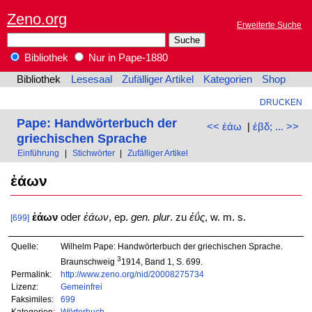
Zeno.org
Erweiterte Suche
Bibliothek
Nur in Pape-1880
Bibliothek
Lesesaal
Zufälliger Artikel
Kategorien
Shop
DRUCKEN
Pape: Handwörterbuch der
<< ἐάω
|
ἑβδ; ... >>
griechischen Sprache
Einführung
|
Stichwörter
|
Zufälliger Artikel
ἐάων
ἐάων
oder
ἑάων
, ep.
gen. plur
. zu
ἐΰς
, w. m. s.
[699]
Quelle:
Wilhelm Pape: Handwörterbuch der griechischen Sprache.
3
Braunschweig
1914, Band 1, S. 699.
Permalink:
http://www.zeno.org/nid/20008275734
Lizenz:
Gemeinfrei
Faksimiles:
699
Kategorien:
Wörterbuch