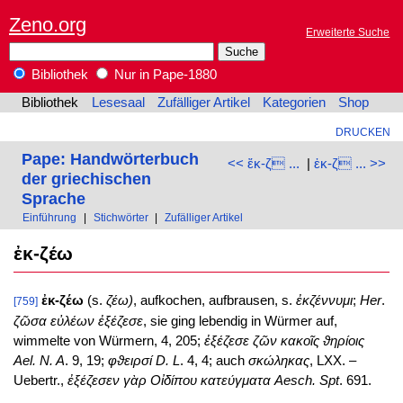
Zeno.org
Erweiterte Suche
Bibliothek
Nur in Pape-1880
Bibliothek
Lesesaal
Zufälliger Artikel
Kategorien
Shop
DRUCKEN
Pape: Handwörterbuch
<< ἔκ-ζ ...
|
ἐκ-ζ ... >>
der griechischen
Sprache
Einführung
|
Stichwörter
|
Zufälliger Artikel
ἐκ-ζέω
ἐκ-ζέω
(s.
ζέω)
, aufkochen, aufbrausen, s.
ἐκζέννυμι
;
Her
.
[759]
ζῶσα εὐλέων ἐξέζεσε
, sie ging lebendig in Würmer auf,
wimmelte von Würmern, 4, 205;
ἐξέζεσε ζῶν κακοῖς ϑηρίοις
Ael. N. A
. 9, 19;
φϑειρσί
D. L
. 4, 4; auch
σκώληκας
, LXX. –
Uebertr.,
ἐξέζεσεν γὰρ Οἰδίπου κατεύγματα
Aesch. Spt
. 691.