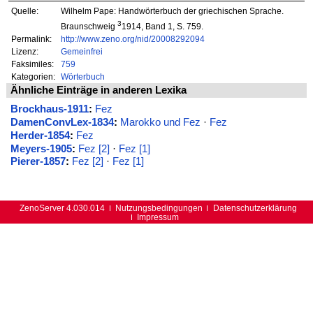
Quelle:
Wilhelm Pape: Handwörterbuch der griechischen Sprache.
3
Braunschweig
1914, Band 1, S. 759.
Permalink:
http://www.zeno.org/nid/20008292094
Lizenz:
Gemeinfrei
Faksimiles:
759
Kategorien:
Wörterbuch
Ähnliche Einträge in anderen Lexika
Brockhaus-1911
:
Fez
DamenConvLex-1834
:
Marokko und Fez
·
Fez
Herder-1854
:
Fez
Meyers-1905
:
Fez [2]
·
Fez [1]
Pierer-1857
:
Fez [2]
·
Fez [1]
ZenoServer 4.030.014
Nutzungsbedingungen
Datenschutzerklärung
Impressum