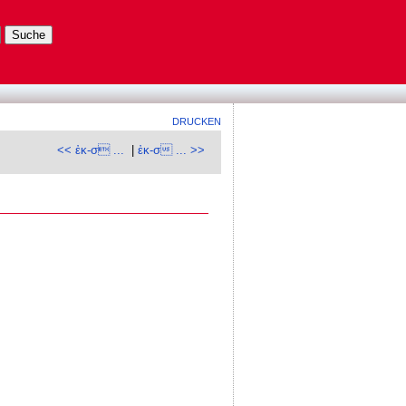
DRUCKEN
<< ἐκ-σ ...
|
ἐκ-σ ... >>