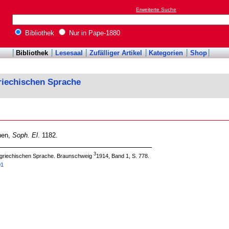
Erweiterte Suche
Bibliothek
Nur in Pape-1880
Bibliothek
Lesesaal
Zufälliger Artikel
Kategorien
Shop
riechischen Sprache
hen,
Soph. El
. 1182.
3
 griechischen Sprache. Braunschweig
1914, Band 1, S. 778.
01