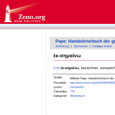
Pape: Handwörterbuch der g
Einführung
|
Stichwörter
|
Zufälliger Artikel
ἐκ-σημαίνω
ἐκ-σημαίνω
, bezeichnen, aussprec
[778]
Quelle:
Wilhelm Pape: Handwörterbuch der
Permalink:
http://www.zeno.org/nid/200082995
Lizenz:
Gemeinfrei
Faksimiles:
778
Kategorien:
Wörterbuch