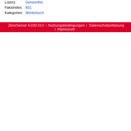
Lizenz:
Gemeinfrei
Faksimiles:
801
Kategorien:
Wörterbuch
ZenoServer 4.030.014
Nutzungsbedingungen
Datenschutzerklärung
Impressum