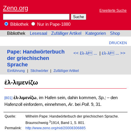
Zeno.org
Erweiterte Suche
Bibliothek
Nur in Pape-1880
Bibliothek
Lesesaal
Zufälliger Artikel
Kategorien
Shop
DRUCKEN
Pape: Handwörterbuch
<< ἔλ-λ ...
|
ἐλ-λ ... >>
der griechischen
Sprache
Einführung
|
Stichwörter
|
Zufälliger Artikel
ἐλ-λιμενίζω
ἐλ-λιμενίζω
, im Hafen sein, dahin kommen,
Sp.;
– den
[801]
Hafenzoll einfordern, einnehmen,
Ar
. bei
Poll
. 9, 31.
Quelle:
Wilhelm Pape: Handwörterbuch der griechischen Sprache.
3
Braunschweig
1914, Band 1, S. 801.
Permalink:
http://www.zeno.org/nid/20008306885