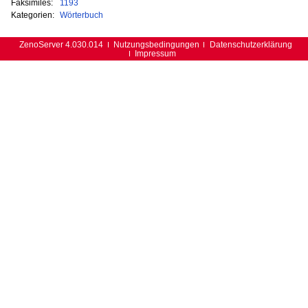
Faksimiles:
1193
Kategorien:
Wörterbuch
ZenoServer 4.030.014
Nutzungsbedingungen
Datenschutzerklärung
Impressum