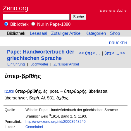
Zeno.org
Erweiterte Suche
Bibliothek
Nur in Pape-1880
Bibliothek
Lesesaal
Zufälliger Artikel
Kategorien
Shop
DRUCKEN
Pape: Handwörterbuch der
<< ὑπε< ...
|
ὑπε< ... >>
griechischen Sprache
Einführung
|
Stichwörter
|
Zufälliger Artikel
ὑπερ-βρῑθής
ὑπερ-βρῑθής
,
ές
, poet. =
ὑπερβαρής
, überlastet,
[1193]
überschwer,
Soph. Ai
. 931,
ἄχϑος
.
Quelle:
Wilhelm Pape: Handwörterbuch der griechischen Sprache.
3
Braunschweig
1914, Band 2, S. 1193.
Permalink:
http://www.zeno.org/nid/20008948240
Lizenz:
Gemeinfrei