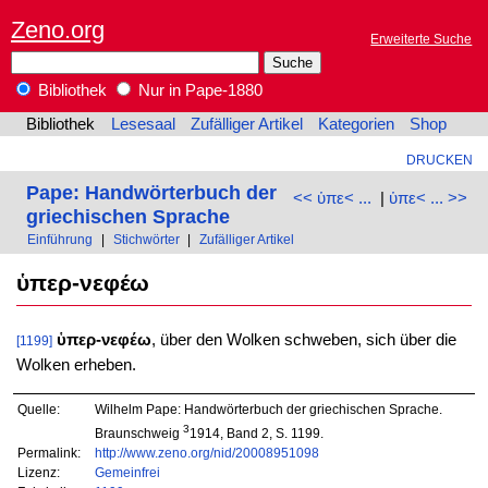
Zeno.org
Erweiterte Suche
Bibliothek
Nur in Pape-1880
Bibliothek
Lesesaal
Zufälliger Artikel
Kategorien
Shop
DRUCKEN
Pape: Handwörterbuch der
<< ὑπε< ...
|
ὑπε< ... >>
griechischen Sprache
Einführung
|
Stichwörter
|
Zufälliger Artikel
ὑπερ-νεφέω
ὑπερ-νεφέω
, über den Wolken schweben, sich über die
[1199]
Wolken erheben.
Quelle:
Wilhelm Pape: Handwörterbuch der griechischen Sprache.
3
Braunschweig
1914, Band 2, S. 1199.
Permalink:
http://www.zeno.org/nid/20008951098
Lizenz:
Gemeinfrei