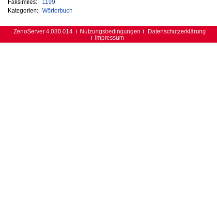
Faksimiles:
1199
Kategorien:
Wörterbuch
ZenoServer 4.030.014
Nutzungsbedingungen
Datenschutzerklärung
Impressum