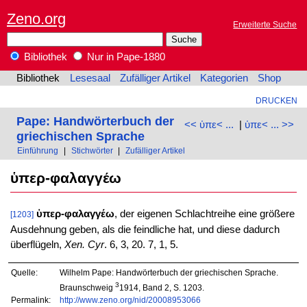
Zeno.org
Erweiterte Suche
Bibliothek
Nur in Pape-1880
Bibliothek
Lesesaal
Zufälliger Artikel
Kategorien
Shop
DRUCKEN
Pape: Handwörterbuch der
<< ὑπε< ...
|
ὑπε< ... >>
griechischen Sprache
Einführung
|
Stichwörter
|
Zufälliger Artikel
ὑπερ-φαλαγγέω
ὑπερ-φαλαγγέω
, der eigenen Schlachtreihe eine größere
[1203]
Ausdehnung geben, als die feindliche hat, und diese dadurch
überflügeln,
Xen. Cyr
. 6, 3, 20. 7, 1, 5.
Quelle:
Wilhelm Pape: Handwörterbuch der griechischen Sprache.
3
Braunschweig
1914, Band 2, S. 1203.
Permalink:
http://www.zeno.org/nid/20008953066