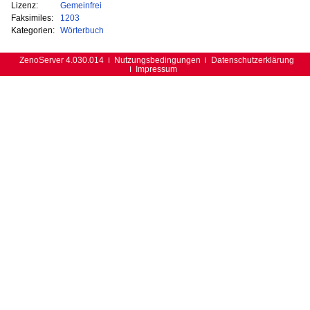
Lizenz:
Gemeinfrei
Faksimiles:
1203
Kategorien:
Wörterbuch
ZenoServer 4.030.014
Nutzungsbedingungen
Datenschutzerklärung
Impressum