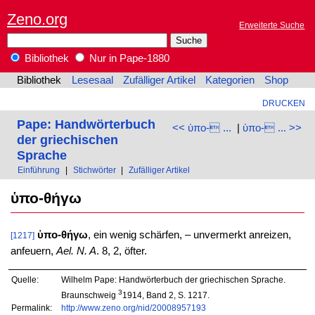
Zeno.org
Erweiterte Suche
Bibliothek
Nur in Pape-1880
Bibliothek
Lesesaal
Zufälliger Artikel
Kategorien
Shop
DRUCKEN
Pape: Handwörterbuch
<< ὑπο- ...
|
ὑπο- ... >>
der griechischen
Sprache
Einführung
|
Stichwörter
|
Zufälliger Artikel
ὑπο-θήγω
ὑπο-θήγω
, ein wenig schärfen, – unvermerkt anreizen,
[1217]
anfeuern,
Ael. N. A
. 8, 2, öfter.
Quelle:
Wilhelm Pape: Handwörterbuch der griechischen Sprache.
3
Braunschweig
1914, Band 2, S. 1217.
Permalink:
http://www.zeno.org/nid/20008957193