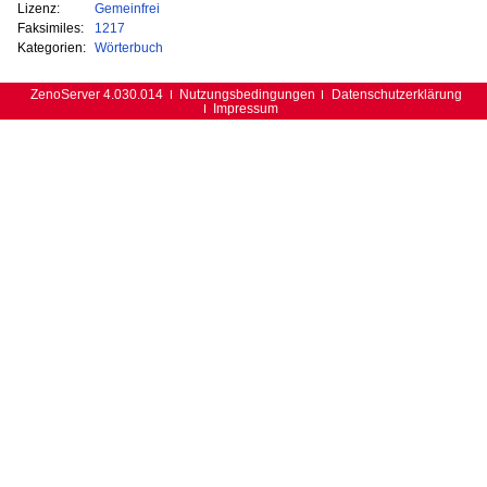
Lizenz:
Gemeinfrei
Faksimiles:
1217
Kategorien:
Wörterbuch
ZenoServer 4.030.014
Nutzungsbedingungen
Datenschutzerklärung
Impressum