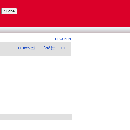
DRUCKEN
<< ὑπο- ...
|
ὑπό- ... >>