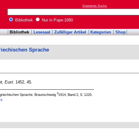
Erweiterte Suche
Bibliothek
Nur in Pape-1880
Bibliothek
Lesesaal
Zufälliger Artikel
Kategorien
Shop
riechischen Sprache
ht,
Eust
. 1452, 45.
3
 griechischen Sprache. Braunschweig
1914, Band 2, S. 1220.
2X