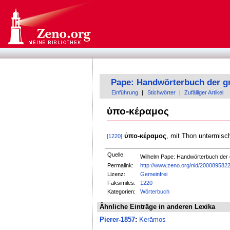
Pape: Handwörterbuch der g
Einführung
|
Stichwörter
|
Zufälliger Artikel
ὑπο-κέραμος
ὑπο-κέραμος
, mit Thon untermisc
[1220]
Quelle:
Wilhelm Pape: Handwörterbuch der
Permalink:
http://www.zeno.org/nid/200089582
Lizenz:
Gemeinfrei
Faksimiles:
1220
Kategorien:
Wörterbuch
Ähnliche Einträge in anderen Lexika
Pierer-1857
:
Kerămos