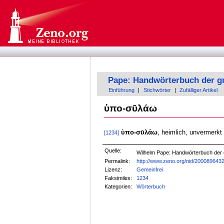
Pape: Handwörterbuch der g
Einführung
|
Stichwörter
|
Zufälliger Artikel
ὑπο-σῡλάω
ὑπο-σῡλάω
, heimlich, unvermerk
[1234]
Quelle:
Wilhelm Pape: Handwörterbuch der
Permalink:
http://www.zeno.org/nid/200089643
Lizenz:
Gemeinfrei
Faksimiles:
1234
Kategorien:
Wörterbuch