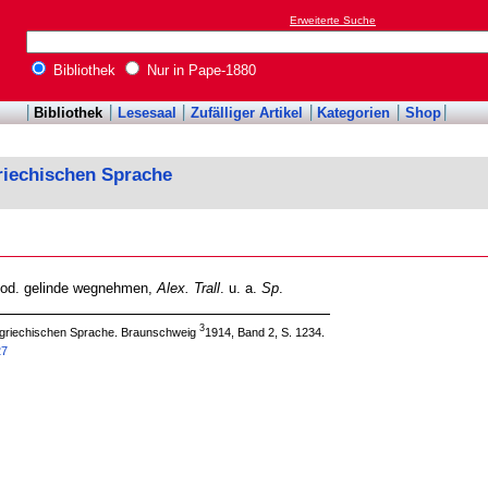
Erweiterte Suche
Bibliothek
Nur in Pape-1880
Bibliothek
Lesesaal
Zufälliger Artikel
Kategorien
Shop
riechischen Sprache
t od. gelinde wegnehmen,
Alex. Trall
. u. a.
Sp
.
3
 griechischen Sprache. Braunschweig
1914, Band 2, S. 1234.
27