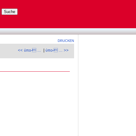
DRUCKEN
<< ὑπο- ...
|
ὑπο- ... >>