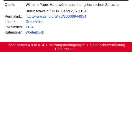
Quelle:
Wilhelm Pape: Handwörterbuch der griechischen Sprache.
3
Braunschweig
1914, Band 2, S. 1184.
Permalink:
http://www.zeno.org/nid/20008944954
Lizenz:
Gemeinfrei
Faksimiles:
1184
Kategorien:
Wörterbuch
ZenoServer 4.030.014
Nutzungsbedingungen
Datenschutzerklärung
Impressum