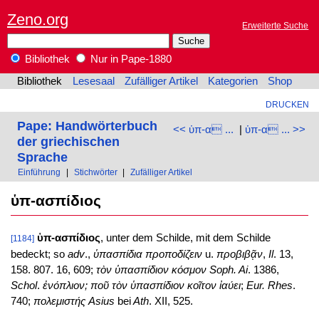
Zeno.org
Erweiterte Suche
Bibliothek
Nur in Pape-1880
Bibliothek
Lesesaal
Zufälliger Artikel
Kategorien
Shop
DRUCKEN
Pape: Handwörterbuch
<< ὑπ-α ...
|
ὑπ-α ... >>
der griechischen
Sprache
Einführung
|
Stichwörter
|
Zufälliger Artikel
ὑπ-ασπίδιος
ὑπ-ασπίδιος
, unter dem Schilde, mit dem Schilde
[1184]
bedeckt; so
adv
.,
ὑπασπίδια προποδίζειν
u.
προβιβᾷν
,
Il
. 13,
158. 807. 16, 609;
τὸν ὑπασπίδιον κόσμον Soph. Ai
. 1386,
Schol
.
ἐνόπλιον; ποῦ τὸν ὑπασπίδιον κοῖτον ἰαύει
;
Eur. Rhes
.
740;
πολεμιστής
Asius
bei
Ath
. XII, 525.