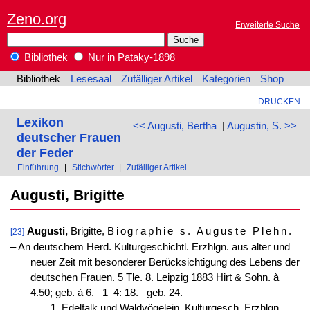
Zeno.org
Erweiterte Suche
Bibliothek
Nur in Pataky-1898
Bibliothek
Lesesaal
Zufälliger Artikel
Kategorien
Shop
DRUCKEN
Lexikon
<< Augusti, Bertha
|
Augustin, S. >>
deutscher Frauen
der Feder
Einführung
|
Stichwörter
|
Zufälliger Artikel
Augusti, Brigitte
Augusti,
Brigitte,
Biographie s. Auguste Plehn
.
[23]
‒ An deutschem Herd. Kulturgeschichtl. Erzhlgn. aus alter und
neuer Zeit mit besonderer Berücksichtigung des Lebens der
deutschen Frauen. 5 Tle. 8. Leipzig 1883 Hirt & Sohn. à
4.50; geb. à 6.– 1–4: 18.– geb. 24.–
1. Edelfalk und Waldvögelein. Kulturgesch. Erzhlgn.