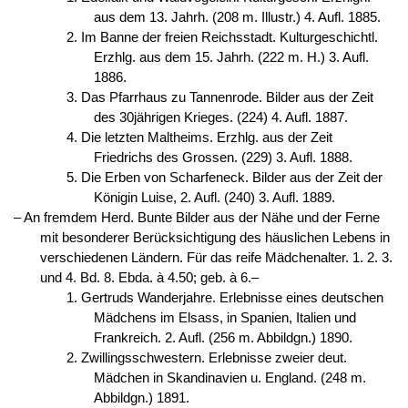
aus dem 13. Jahrh. (208 m. Illustr.) 4. Aufl. 1885.
2. Im Banne der freien Reichsstadt. Kulturgeschichtl.
Erzhlg. aus dem 15. Jahrh. (222 m. H.) 3. Aufl.
1886.
3. Das Pfarrhaus zu Tannenrode. Bilder aus der Zeit
des 30jährigen Krieges. (224) 4. Aufl. 1887.
4. Die letzten Maltheims. Erzhlg. aus der Zeit
Friedrichs des Grossen. (229) 3. Aufl. 1888.
5. Die Erben von Scharfeneck. Bilder aus der Zeit der
Königin Luise, 2. Aufl. (240) 3. Aufl. 1889.
‒ An fremdem Herd. Bunte Bilder aus der Nähe und der Ferne
mit besonderer Berücksichtigung des häuslichen Lebens in
verschiedenen Ländern. Für das reife Mädchenalter. 1. 2. 3.
und 4. Bd. 8. Ebda. à 4.50; geb. à 6.–
1. Gertruds Wanderjahre. Erlebnisse eines deutschen
Mädchens im Elsass, in Spanien, Italien und
Frankreich. 2. Aufl. (256 m. Abbildgn.) 1890.
2. Zwillingsschwestern. Erlebnisse zweier deut.
Mädchen in Skandinavien u. England. (248 m.
Abbildgn.) 1891.