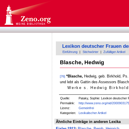
Lexikon deutscher Frauen de
Einführung
|
Stichwörter
|
Zufälliger Artikel
Blasche, Hedwig
*Blasche,
Hedwig, geb. Birkhold, Ps.
[76]
und lebt als Gattin des Assessors Blasch
Werke s. Hedwig Birkhold
Quelle:
Pataky, Sophie: Lexikon deutscher F
Permalink:
http://www.zeno.org/nid/200090317
Lizenz:
Gemeinfrei
Kategorien:
Lexikalischer Artikel
Ähnliche Einträge in anderen Lexika
Eisler-1912
:
Blasche, Bernh. Heinrich