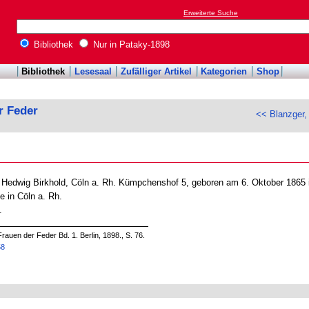
Erweiterte Suche
Bibliothek
Nur in Pataky-1898
Bibliothek
Lesesaal
Zufälliger Artikel
Kategorien
Shop
r Feder
<< Blanzger,
 Hedwig Birkhold, Cöln a. Rh. Kümpchenshof 5, geboren am 6. Oktober 1865 
e in Cöln a. Rh.
.
rauen der Feder Bd. 1. Berlin, 1898., S. 76.
58