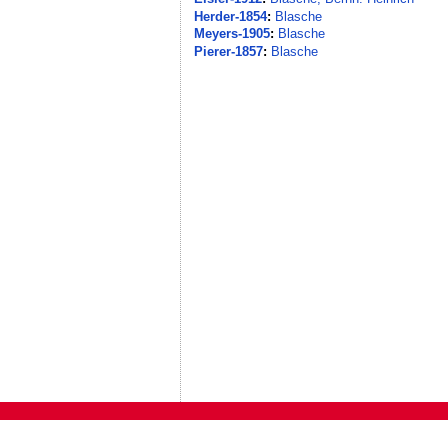
Herder-1854
:
Blasche
Meyers-1905
:
Blasche
Pierer-1857
:
Blasche