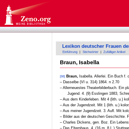
Lexikon deutscher Frauen de
Einführung
|
Stichwörter
|
Zufälliger Artikel
Braun, Isabella
Braun,
Isabella. Allerlei. Ein Buch f
[98]
‒ Dasselbe (VI u. 314) 1864. n 2.70
‒ Allerneuestes Theaterbilderbuch. Ein pla
Jugend. 4. (9) Esslingen 1883, Schre
‒ Aus dem Kinderleben. Mit 4 (lith. u.) kol
‒ Aus der Jugendzeit. Mit 1 (lith. u.) ko
‒ Aus meiner Jugendzeit. 3. Aufl. Mit kolo
‒ Bilder aus der deutschen Geschichte. Fü
‒ Charles Dickens, gen. Boz. Ein Lebensbi
‒ Das Elternhaus. 4. (16 m. 8 L.) Stuttga