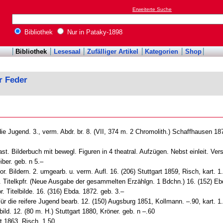
Erweiterte Suche
Bibliothek
Nur in Pataky-1898
Bibliothek
Lesesaal
Zufälliger Artikel
Kategorien
Shop
r Feder
. die Jugend. 3., verm. Abdr. br. 8. (VII, 374 m. 2 Chromolith.) Schaffhausen 
st. Bilderbuch mit bewegl. Figuren in 4 theatral. Aufzügen. Nebst einleit. Verse
iber. geb. n 5.–
or. Bildern. 2. umgearb. u. verm. Aufl. 16. (206) Stuttgart 1859, Risch, kart. 1
lor. Titelkpfr. (Neue Ausgabe der gesammelten Erzählgn. 1 Bdchn.) 16. (152) Eb
r. Titelbilde. 16. (316) Ebda. 1872. geb. 3.–
r die reifere Jugend bearb. 12. (150) Augsburg 1851, Kollmann. –.90, kart. 1
ld. 12. (80 m. H.) Stuttgart 1880, Kröner. geb. n –.60
rt 1863, Risch. 1.50