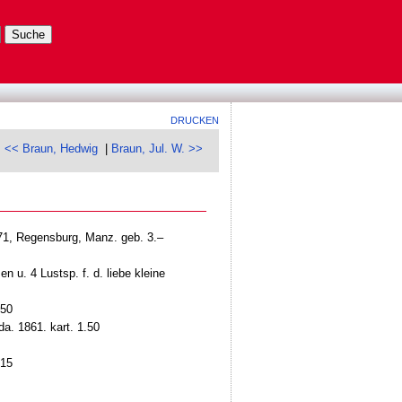
DRUCKEN
<< Braun, Hedwig
|
Braun, Jul. W. >>
1871, Regensburg, Manz. geb. 3.–
n u. 4 Lustsp. f. d. liebe kleine
.50
da. 1861. kart. 1.50
.15