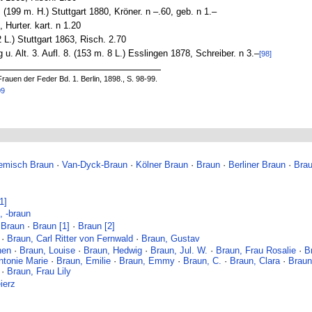
199 m. H.) Stuttgart 1880, Kröner. n –.60, geb. n 1.–
Hurter. kart. n 1.20
 L.) Stuttgart 1863, Risch. 2.70
u. Alt. 3. Aufl. 8. (153 m. 8 L.) Esslingen 1878, Schreiber. n 3.–
[98]
rauen der Feder Bd. 1. Berlin, 1898., S. 98-99.
09
emisch Braun
·
Van-Dyck-Braun
·
Kölner Braun
·
Braun
·
Berliner Braun
·
Brau
1]
, -braun
 Braun
·
Braun [1]
·
Braun [2]
·
Braun, Carl Ritter von Fernwald
·
Braun, Gustav
hen
·
Braun, Louise
·
Braun, Hedwig
·
Braun, Jul. W.
·
Braun, Frau Rosalie
·
B
ntonie Marie
·
Braun, Emilie
·
Braun, Emmy
·
Braun, C.
·
Braun, Clara
·
Braun
·
Braun, Frau Lily
ierz