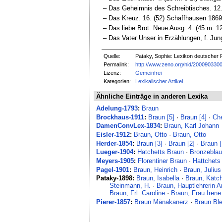
‒ Das Geheimnis des Schreibtisches. 12. (
‒ Das Kreuz. 16. (52) Schaffhausen 1869, 
‒ Das liebe Brot. Neue Ausg. 4. (45 m. 12
‒ Das Vater Unser in Erzählungen, f. Jung 
Quelle:
Pataky, Sophie: Lexikon deutscher F
Permalink:
http://www.zeno.org/nid/200090330
Lizenz:
Gemeinfrei
Kategorien:
Lexikalischer Artikel
Ähnliche Einträge in anderen Lexika
Adelung-1793
:
Braun
Brockhaus-1911
:
Braun [5]
·
Braun [4]
·
Ch
DamenConvLex-1834
:
Braun, Karl Johann
Eisler-1912
:
Braun, Otto
·
Braun, Otto
Herder-1854
:
Braun [3]
·
Braun [2]
·
Braun [
Lueger-1904
:
Hatchetts Braun
·
Bronzeblau
Meyers-1905
:
Florentiner Braun
·
Hattchets
Pagel-1901
:
Braun, Heinrich
·
Braun, Julius
Pataky-1898:
Braun, Isabella
·
Braun, Kätc
Steinmann, H.
·
Braun, Hauptlehrerin A
Braun, Frl. Caroline
·
Braun, Frau Irene
Pierer-1857
:
Braun Mänakanerz
·
Braun Ble