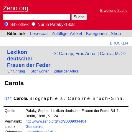
Zeno.org
Erweiterte Suche
Bibliothek
Nur in Pataky-1898
Bibliothek
Lesesaal
Zufälliger Artikel
Kategorien
Shop
DRUCKEN
Lexikon
<< Carnap, Frau Anna
|
Carola, M. >>
deutscher
Frauen der Feder
Einführung
|
Stichwörter
|
Zufälliger Artikel
Carola
Carola.
Biographie s. Caroline Bruch-Sinn
.
[124]
Quelle:
Pataky, Sophie: Lexikon deutscher Frauen der Feder Bd. 1.
Berlin, 1898., S. 124.
Permalink:
http://www.zeno.org/nid/20009034404
Lizenz:
Gemeinfrei
Kategorien:
Lexikalischer Artikel