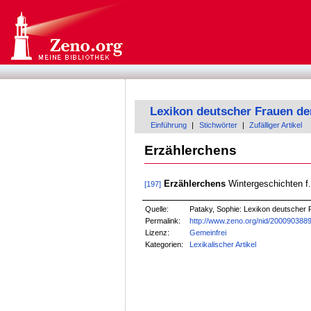
Lexikon deutscher Frauen de
Einführung
|
Stichwörter
|
Zufälliger Artikel
Erzählerchens
Erzählerchens
Wintergeschichten f. 
[197]
Quelle:
Pataky, Sophie: Lexikon deutscher F
Permalink:
http://www.zeno.org/nid/200090388
Lizenz:
Gemeinfrei
Kategorien:
Lexikalischer Artikel