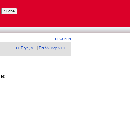
DRUCKEN
<< Eryc, A.
|
Erzählungen >>
1.50