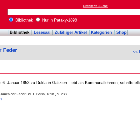
Erweiterte Suche
Bibliothek
Nur in Pataky-1898
Bibliothek
Lesesaal
Zufälliger Artikel
Kategorien
Shop
r Feder
<< F
 6. Januar 1853 zu Dukla in Galizien. Lebt als Kommunallehrerin, schriftstelle
rauen der Feder Bd. 1. Berlin, 1898., S. 238.
97