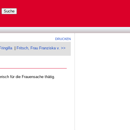
DRUCKEN
ringilla
|
Fritsch, Frau Franziska v. >>
risch für die Frauensache thätig.