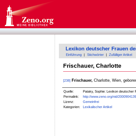
Lexikon deutscher Frauen de
Einführung
|
Stichwörter
|
Zufälliger Artikel
Frischauer, Charlotte
Frischauer,
Charlotte, Wien, geboren
[238]
Quelle:
Pataky, Sophie: Lexikon deutscher F
Permalink:
http://www.zeno.org/nid/200090413
Lizenz:
Gemeinfrei
Kategorien:
Lexikalischer Artikel