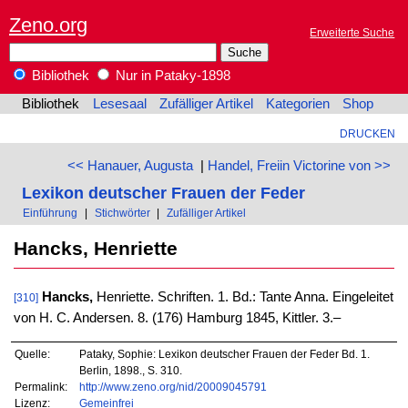
Zeno.org
Erweiterte Suche
Bibliothek
Nur in Pataky-1898
Bibliothek
Lesesaal
Zufälliger Artikel
Kategorien
Shop
DRUCKEN
<< Hanauer, Augusta
|
Handel, Freiin Victorine von >>
Lexikon deutscher Frauen der Feder
Einführung
|
Stichwörter
|
Zufälliger Artikel
Hancks, Henriette
Hancks,
Henriette. Schriften. 1. Bd.: Tante Anna. Eingeleitet
[310]
von H. C. Andersen. 8. (176) Hamburg 1845, Kittler. 3.–
Quelle:
Pataky, Sophie: Lexikon deutscher Frauen der Feder Bd. 1.
Berlin, 1898., S. 310.
Permalink:
http://www.zeno.org/nid/20009045791
Lizenz:
Gemeinfrei