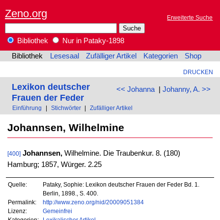
Zeno.org
Erweiterte Suche
Bibliothek
Nur in Pataky-1898
Bibliothek
Lesesaal
Zufälliger Artikel
Kategorien
Shop
DRUCKEN
Lexikon deutscher
<< Johanna
|
Johanny, A. >>
Frauen der Feder
Einführung
|
Stichwörter
|
Zufälliger Artikel
Johannsen, Wilhelmine
Johannsen,
Wilhelmine. Die Traubenkur. 8. (180)
[400]
Hamburg; 1857, Würger. 2.25
Quelle:
Pataky, Sophie: Lexikon deutscher Frauen der Feder Bd. 1.
Berlin, 1898., S. 400.
Permalink:
http://www.zeno.org/nid/20009051384
Lizenz:
Gemeinfrei
Kategorien:
Lexikalischer Artikel