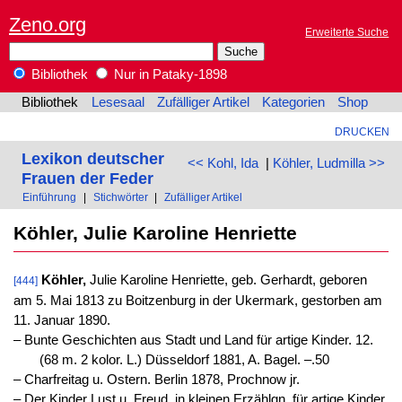
Zeno.org
Erweiterte Suche
Bibliothek
Nur in Pataky-1898
Bibliothek
Lesesaal
Zufälliger Artikel
Kategorien
Shop
DRUCKEN
Lexikon deutscher
<< Kohl, Ida
|
Köhler, Ludmilla >>
Frauen der Feder
Einführung
|
Stichwörter
|
Zufälliger Artikel
Köhler, Julie Karoline Henriette
Köhler,
Julie Karoline Henriette, geb. Gerhardt, geboren
[444]
am 5. Mai 1813 zu Boitzenburg in der Ukermark, gestorben am
11. Januar 1890.
‒ Bunte Geschichten aus Stadt und Land für artige Kinder. 12.
(68 m. 2 kolor. L.) Düsseldorf 1881, A. Bagel. –.50
‒ Charfreitag u. Ostern. Berlin 1878, Prochnow jr.
‒ Der Kinder Lust u. Freud, in kleinen Erzählgn. für artige Kinder.