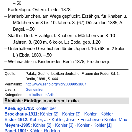
–.50
‒ Karfreitag u. Ostern. Lieder 1878.
‒ Marienblümchen, am Wege gepflückt. Erzählgn. für Knaben u.
Mädchen von 8 bis 10 Jahren. 8. (67) Düsseldorf 1885, A.
Bagel. –.50
‒ Stadt u. Dorf. Erzählgn. f. Knaben u. Mädchen von 8–10
Jahren. 8. (203 m. 6 kolor. L.) Ebda. geb. 1.20
‒ Unterhaltende Geschichten für die Jugend. 16. (68 m. 2 kolor.
L.) Ebda. 1880. –.50
‒ Weihnachts- u. Kinderlieder. Berlin 1878, Prochnow jr.
Quelle:
Pataky, Sophie: Lexikon deutscher Frauen der Feder Bd. 1.
Berlin, 1898., S. 444.
Permalink:
http://www.zeno.org/nid/20009053867
Lizenz:
Gemeinfrei
Kategorien:
Lexikalischer Artikel
Ähnliche Einträge in anderen Lexika
Adelung-1793
:
Köhler, der
Brockhaus-1911
:
Köhler [2]
·
Köhler [3]
·
Kohler
·
Köhler
Eisler-1912
:
Kohler, J.
·
Kohler, Josef
·
Frischeisen-Köhler, Max
Meyers-1905
:
Köhler [2]
·
Köhler [3]
·
Kohler
·
Köhler [1]
Pagel-1901
:
Köhler, Rudolph