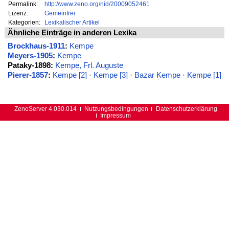
Permalink:
http://www.zeno.org/nid/20009052461
Lizenz:
Gemeinfrei
Kategorien:
Lexikalischer Artikel
Ähnliche Einträge in anderen Lexika
Brockhaus-1911
:
Kempe
Meyers-1905
:
Kempe
Pataky-1898:
Kempe, Frl. Auguste
Pierer-1857
:
Kempe [2]
·
Kempe [3]
·
Bazar Kempe
·
Kempe [1]
ZenoServer 4.030.014
Nutzungsbedingungen
Datenschutzerklärung
Impressum