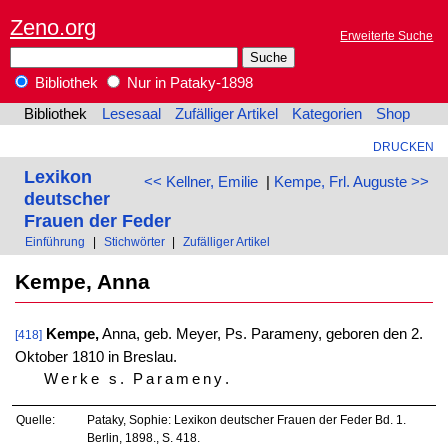
Zeno.org
Erweiterte Suche
Bibliothek
Nur in Pataky-1898
Bibliothek
Lesesaal
Zufälliger Artikel
Kategorien
Shop
DRUCKEN
Lexikon
<< Kellner, Emilie
|
Kempe, Frl. Auguste >>
deutscher
Frauen der Feder
Einführung
|
Stichwörter
|
Zufälliger Artikel
Kempe, Anna
Kempe,
Anna, geb. Meyer, Ps. Parameny, geboren den 2.
[418]
Oktober 1810 in Breslau.
Werke s. Parameny
.
Quelle:
Pataky, Sophie: Lexikon deutscher Frauen der Feder Bd. 1.
Berlin, 1898., S. 418.