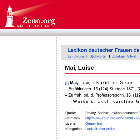
Lexikon deutscher Frauen de
Einführung
|
Stichwörter
|
Zufälliger Artikel
Mai, Luise
Mai,
Luise, s.
Karoline Göpel
.
[7]
‒ Erzählungen. 16 (124) Stuttgart 1871, R
‒ Zu früh, od. d. Professorssohn. 16. (11
Werke s. auch Karoline G
Quelle:
Pataky, Sophie: Lexikon deutscher F
Permalink:
http://www.zeno.org/nid/200090592
Lizenz:
Gemeinfrei
Kategorien:
Lexikalischer Artikel