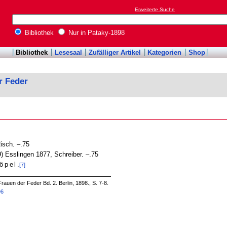
Erweiterte Suche
Bibliothek
Nur in Pataky-1898
Bibliothek
Lesesaal
Zufälliger Artikel
Kategorien
Shop
r Feder
isch. –.75
9) Esslingen 1877, Schreiber. –.75
öpel
.
[7]
rauen der Feder Bd. 2. Berlin, 1898., S. 7-8.
96