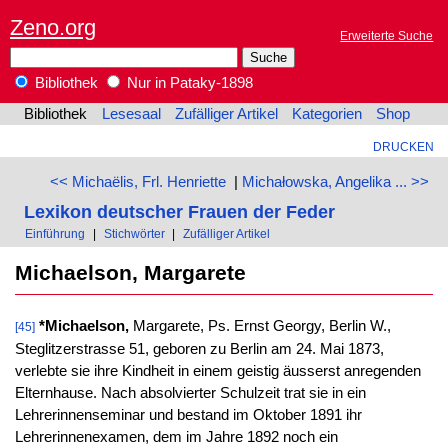
Zeno.org
Erweiterte Suche
Bibliothek
Nur in Pataky-1898
Bibliothek
Lesesaal
Zufälliger Artikel
Kategorien
Shop
DRUCKEN
<< Michaëlis, Frl. Henriette
|
Michałowska, Angelika ... >>
Lexikon deutscher Frauen der Feder
Einführung
|
Stichwörter
|
Zufälliger Artikel
Michaelson, Margarete
*Michaelson,
Margarete, Ps. Ernst Georgy, Berlin W.,
[45]
Steglitzerstrasse 51, geboren zu Berlin am 24. Mai 1873,
verlebte sie ihre Kindheit in einem geistig äusserst anregenden
Elternhause. Nach absolvierter Schulzeit trat sie in ein
Lehrerinnenseminar und bestand im Oktober 1891 ihr
Lehrerinnenexamen, dem im Jahre 1892 noch ein