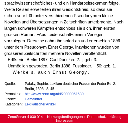
sprachwissenschaftliches- und ein Handarbeitsexamen folgte.
Weite Reisen erweiterten ihren Gesichtskreis, so dass sie
schon sehr früh unter verschiedenen Pseudonymen kleine
Novellen und Übersetzungen in Zeitschriften unterbrachte. Nach
langen schweren Kämpfen entschloss sie sich, ihren ersten
grossen Roman: »Aus Leidenschaft« einem Verleger
vorzulegen. Derselbe nahm ihn sofort an und er erschien 1896
unter dem Pseudonym Ernst Georgy. Inzwischen wurden von
grösseren Zeitschriften mehrere Novellen veröffentlicht.
‒ Erlöserin. Berlin 1897, Carl Duncker. 2.–; geb: 3.–
‒ Unmöglich geworden. Berlin 1898, Fussinger. –.50; geb. 1.–
Werke s. auch Ernst Georgy
.
Quelle:
Pataky, Sophie: Lexikon deutscher Frauen der Feder Bd. 2.
Berlin, 1898., S. 45.
Permalink:
http://www.zeno.org/nid/20009061630
Lizenz:
Gemeinfrei
Kategorien:
Lexikalischer Artikel
ZenoServer 4.030.014
Nutzungsbedingungen
Datenschutzerklärung
Impressum