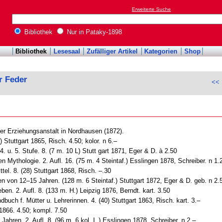
Erweiterte Suche
Bibliothek
Nur in Pataky-1898
Bibliothek
Lesesaal
Zufälliger Artikel
Kategorien
Shop
r Feder
<< 
er Erziehungsanstalt in Nordhausen (1872).
 Stuttgart 1865, Risch. 4.50; kolor. n 6.–
. u. 5. Stufe. 8. (7 m. 10 L) Stutt gart 1871, Eger & D. à 2.50
Mythologie. 2. Aufl. 16. (75 m. 4 Steintaf.) Esslingen 1878, Schreiber. n 1.
tel. 8. (28) Stuttgart 1868, Risch. –.30
n von 12–15 Jahren. (128 m. 6 Steintaf.) Stuttgart 1872, Eger & D. geb. n 2.
n. 2. Aufl. 8. (133 m. H.) Leipzig 1876, Berndt. kart. 3.50
buch f. Mütter u. Lehrerinnen. 4. (40) Stuttgart 1863, Risch. kart. 3.–
 1866. 4.50; kompl. 7.50
ahren. 2. Aufl. 8. (96 m. 6 kol. L.) Esslingen 1878, Schreiber. n 2.–