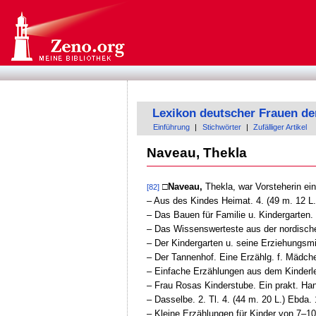
Lexikon deutscher Frauen de
Einführung
|
Stichwörter
|
Zufälliger Artikel
Naveau, Thekla
□Naveau,
Thekla, war Vorsteherin ein
[82]
‒ Aus des Kindes Heimat. 4. (49 m. 12 L.)
‒ Das Bauen für Familie u. Kindergarten. 4
‒ Das Wissenswerteste aus der nordischen 
‒ Der Kindergarten u. seine Erziehungsmit
‒ Der Tannenhof. Eine Erzählg. f. Mädche
‒ Einfache Erzählungen aus dem Kinderlebe
‒ Frau Rosas Kinderstube. Ein prakt. Hand
‒ Dasselbe. 2. Tl. 4. (44 m. 20 L.) Ebda.
‒ Kleine Erzählungen für Kinder von 7–10 J