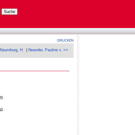
DRUCKEN
Naumburg, H.
|
Neander, Pauline v. >>
20
50