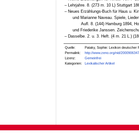
‒ Lehrjahre. 8. (273 m. 10 L) Stuttgart 18
‒ Neues Erzählungs-Buch für Haus u. Kind
und Marianne Naveau. Spiele, Lieder 
Aufl. 8. (144) Hamburg 1894, H
und Friederike Janssen. Zeichenschule
‒ Dasselbe. 2. u. 3. Heft. (4 m. 21 L.) (1
Quelle:
Pataky, Sophie: Lexikon deutscher F
Permalink:
http://www.zeno.org/nid/200090634
Lizenz:
Gemeinfrei
Kategorien:
Lexikalischer Artikel