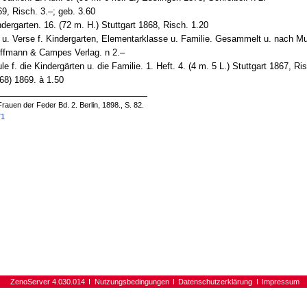
69, Risch. 3.–; geb. 3.60
ergarten. 16. (72 m. H.) Stuttgart 1868, Risch. 1.20
u. Verse f. Kindergarten, Elementarklasse u. Familie. Gesammelt u. nach Mus
offmann & Campes Verlag. n 2.–
 f. die Kindergärten u. die Familie. 1. Heft. 4. (4 m. 5 L.) Stuttgart 1867, Ri
868) 1869. à 1.50
rauen der Feder Bd. 2. Berlin, 1898., S. 82.
71
ZenoServer 4.030.014
Nutzungsbedingungen
Datenschutzerklärung
Impressum