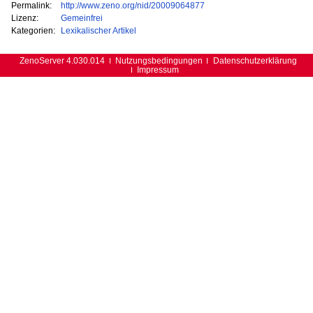
Permalink:
http://www.zeno.org/nid/20009064877
Lizenz:
Gemeinfrei
Kategorien:
Lexikalischer Artikel
ZenoServer 4.030.014
Nutzungsbedingungen
Datenschutzerklärung
Impressum