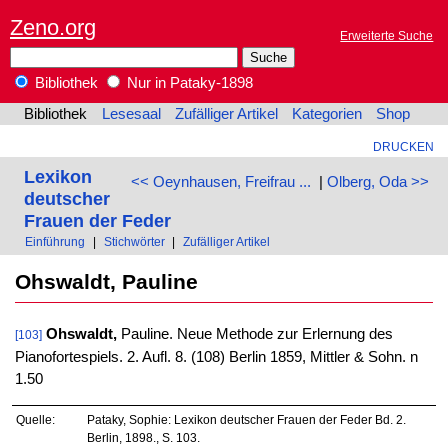
Zeno.org
Erweiterte Suche
Bibliothek
Nur in Pataky-1898
Bibliothek
Lesesaal
Zufälliger Artikel
Kategorien
Shop
DRUCKEN
Lexikon
<< Oeynhausen, Freifrau ...
|
Olberg, Oda >>
deutscher
Frauen der Feder
Einführung
|
Stichwörter
|
Zufälliger Artikel
Ohswaldt, Pauline
Ohswaldt,
Pauline. Neue Methode zur Erlernung des
[103]
Pianofortespiels. 2. Aufl. 8. (108) Berlin 1859, Mittler & Sohn. n
1.50
Quelle:
Pataky, Sophie: Lexikon deutscher Frauen der Feder Bd. 2.
Berlin, 1898., S. 103.