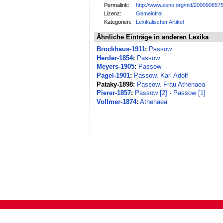
Permalink:
http://www.zeno.org/nid/200090657
Lizenz:
Gemeinfrei
Kategorien:
Lexikalischer Artikel
Ähnliche Einträge in anderen Lexika
Brockhaus-1911
:
Passow
Herder-1854
:
Passow
Meyers-1905
:
Passow
Pagel-1901
:
Passow, Karl Adolf
Pataky-1898:
Passow, Frau Athenaea
Pierer-1857
:
Passow [2]
·
Passow [1]
Vollmer-1874
:
Athenaea