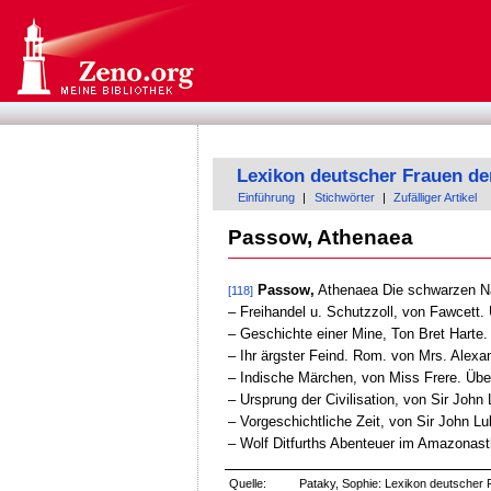
Lexikon deutscher Frauen de
Einführung
|
Stichwörter
|
Zufälliger Artikel
Passow, Athenaea
Passow,
Athenaea Die schwarzen Napo
[118]
‒ Freihandel u. Schutzzoll, von Fawcett.
‒ Geschichte einer Mine, Ton Bret Harte.
‒ Ihr ärgster Feind. Rom. von Mrs. Alexa
‒ Indische Märchen, von Miss Frere. Übe
‒ Ursprung der Civilisation, von Sir Joh
‒ Vorgeschichtliche Zeit, von Sir John L
‒ Wolf Ditfurths Abenteuer im Amazonastha
Quelle:
Pataky, Sophie: Lexikon deutscher F