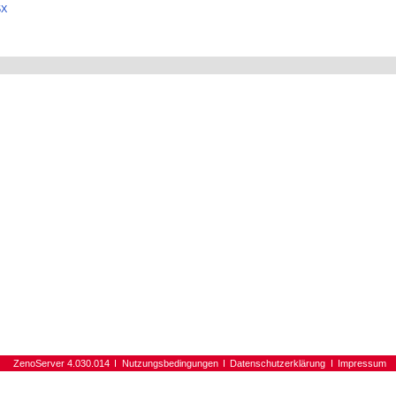
5X
ZenoServer 4.030.014
Nutzungsbedingungen
Datenschutzerklärung
Impressum