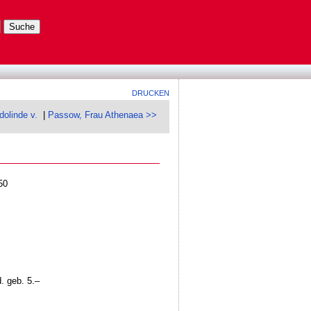
DRUCKEN
dolinde v.
|
Passow, Frau Athenaea >>
50
. geb. 5.–