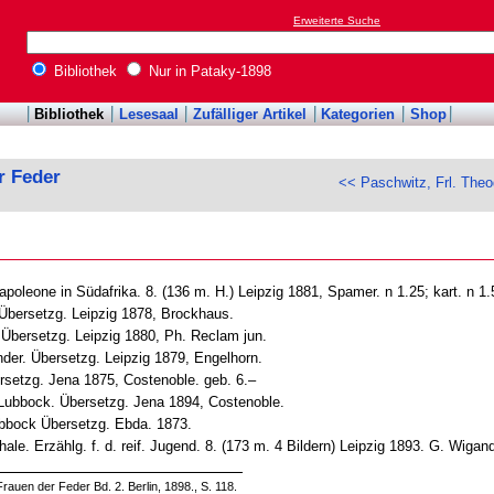
Erweiterte Suche
Bibliothek
Nur in Pataky-1898
Bibliothek
Lesesaal
Zufälliger Artikel
Kategorien
Shop
r Feder
<< Paschwitz, Frl. Theo
leone in Südafrika. 8. (136 m. H.) Leipzig 1881, Spamer. n 1.25; kart. n 1.
 Übersetzg. Leipzig 1878, Brockhaus.
 Übersetzg. Leipzig 1880, Ph. Reclam jun.
nder. Übersetzg. Leipzig 1879, Engelhorn.
rsetzg. Jena 1875, Costenoble. geb. 6.–
n Lubbock. Übersetzg. Jena 1894, Costenoble.
ubbock Übersetzg. Ebda. 1873.
le. Erzählg. f. d. reif. Jugend. 8. (173 m. 4 Bildern) Leipzig 1893. G. Wigand
rauen der Feder Bd. 2. Berlin, 1898., S. 118.