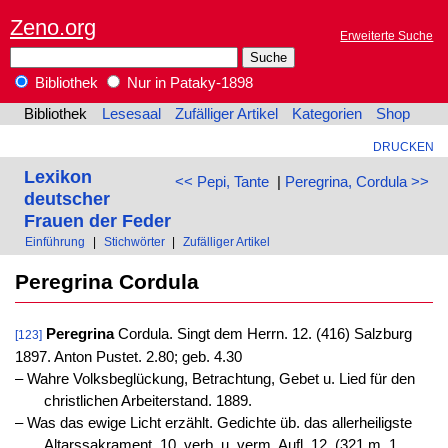
Zeno.org
Erweiterte Suche
Bibliothek
Nur in Pataky-1898
Bibliothek
Lesesaal
Zufälliger Artikel
Kategorien
Shop
DRUCKEN
Lexikon
<< Pepi, Tante
|
Peregrina, Cordula >>
deutscher
Frauen der Feder
Einführung
|
Stichwörter
|
Zufälliger Artikel
Peregrina Cordula
Peregrina
Cordula. Singt dem Herrn. 12. (416) Salzburg
[123]
1897. Anton Pustet. 2.80; geb. 4.30
‒ Wahre Volksbeglückung, Betrachtung, Gebet u. Lied für den
christlichen Arbeiterstand. 1889.
‒ Was das ewige Licht erzählt. Gedichte üb. das allerheiligste
Altarssakrament. 10. verb. u. verm. Aufl. 12. (321 m. 1