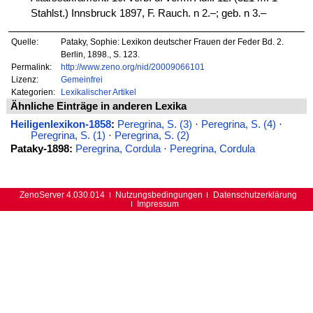
Stahlst.) Innsbruck 1897, F. Rauch. n 2.–; geb. n 3.–
Quelle:
Pataky, Sophie: Lexikon deutscher Frauen der Feder Bd. 2.
Berlin, 1898., S. 123.
Permalink:
http://www.zeno.org/nid/20009066101
Lizenz:
Gemeinfrei
Kategorien:
Lexikalischer Artikel
Ähnliche Einträge in anderen Lexika
Heiligenlexikon-1858
:
Peregrina, S. (3)
·
Peregrina, S. (4)
·
Peregrina, S. (1)
·
Peregrina, S. (2)
Pataky-1898:
Peregrina, Cordula
·
Peregrina, Cordula
ZenoServer 4.030.014
Nutzungsbedingungen
Datenschutzerklärung
Impressum