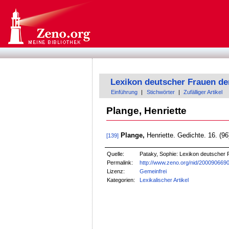
Lexikon deutscher Frauen de
Einführung
|
Stichwörter
|
Zufälliger Artikel
Plange, Henriette
Plange,
Henriette. Gedichte. 16. (96
[139]
Quelle:
Pataky, Sophie: Lexikon deutscher F
Permalink:
http://www.zeno.org/nid/200090669
Lizenz:
Gemeinfrei
Kategorien:
Lexikalischer Artikel