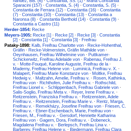
nandez, BB. (6)
·
Constantia, SS. (1)
·
Maria Constantia
Sparacini (157)
·
Constantia, S. (4)
·
Constantia, S. (5)
·
Constantia de Ferrara (12)
·
Constantia (16)
·
Constantia
(7)
·
Constantia (10)
·
Constantia (13)
·
Constantia a
Naronsa (8)
·
Constantia Berthold (14)
·
Constantia (9)
·
Constantia a Castro (11)
Herder-1854
:
Recke
Meyers-1905
:
Recke [1]
·
Recke [2]
·
Recke [3]
·
Constantia
[2]
·
Constantia [1]
·
Constantia [3]
·
Freifrau
Pataky-1898:
Kalb, Freifrau Charlotte von
·
Recke-Hohenthal,
Gräfin
·
Recke-Volmerstein, Gräfin Mathilde von
·
Oeynhausen, Freifrau Wilhelmine von
·
Puttkamer-
Schickerwitz, Freifrau Adelaide von
·
Rabenau, Freifrau J.
v.
·
Motte-Fouqué, Karoline Auguste, Freifrau de la
·
Maderny, Freifrau Helene von
·
Luminicà, Freifrau v. X.
·
Malapert, Freifrau Marie Konstanze von
·
Moltke, Freifrau
Hedwig v.
·
Maltzahn, Amelie, Freifrau v.
·
Rosen, Kathinka,
Freifrau von
·
Richthofen, Julie Freifrau v.
·
Rothschild,
Freifrau Lionel v.
·
Schlippenbach, Freifrau Gabriele von
·
Salis-Soglio, Freifrau Meta v.
·
Reyer, Irene Freifrau v.
·
Reitzenstein, Franziska Freifrau v.
·
Reitzenstein, Adele
Freifrau v.
·
Reitzenstein, Freifrau Marie v.
·
Rentz, Marga,
Freifrau v.
·
Remekházy, Josefine Freifrau von
·
Friesen, C.
Freifrau v.
·
Ebner-Eschenbach, Marie, Freifrau von
·
Friesen, M., Freifrau v.
·
Gersdorf, Henriette Katharina
Freifrau von
·
Gagern, Dora, Freifrau v.
·
Dobeneck,
Magdalena Freifrau v.
·
Berlepsch, Freifrau Lina v.
·
Barberey, Freifrau Helene v.
·
Biedermann, Freifrau Clara