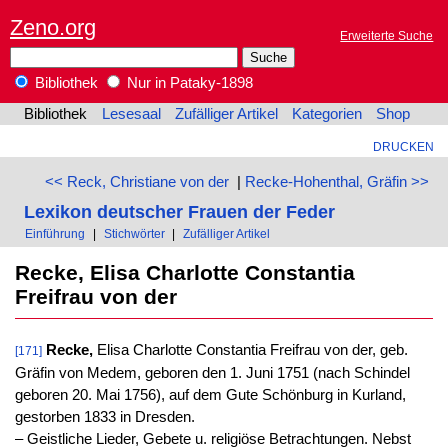
Zeno.org
Erweiterte Suche
Bibliothek
Nur in Pataky-1898
Bibliothek
Lesesaal
Zufälliger Artikel
Kategorien
Shop
DRUCKEN
<< Reck, Christiane von der
|
Recke-Hohenthal, Gräfin >>
Lexikon deutscher Frauen der Feder
Einführung
|
Stichwörter
|
Zufälliger Artikel
Recke, Elisa Charlotte Constantia
Freifrau von der
Recke,
Elisa Charlotte Constantia Freifrau von der, geb.
[171]
Gräfin von Medem, geboren den 1. Juni 1751 (nach Schindel
geboren 20. Mai 1756), auf dem Gute Schönburg in Kurland,
gestorben 1833 in Dresden.
‒ Geistliche Lieder, Gebete u. religiöse Betrachtungen. Nebst