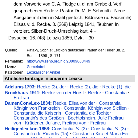
dem Vorworte von C. A. Tiedge u. d. am Grabe d. Verf.
gesprochenen Rede v. Pastor Dr. M. F. Schmaltz. Neue
Ausgabe mit dem in Stahl gestoch. Bildnisse (u. Facsimile)
Elisas v. d. Recke. 8. (268) Leipzig 1841, Teubner. In
verziert. Silber-Druck-Umschlag kart. 4.–
‒ Dasselbe. 16. (48) Leipzig 1859, Dyk. –.30
Quelle:
Pataky, Sophie: Lexikon deutscher Frauen der Feder Bd. 2.
Berlin, 1898., S. 171.
Permalink:
http://www.zeno.org/nid/20009068449
Lizenz:
Gemeinfrei
Kategorien:
Lexikalischer Artikel
Ähnliche Einträge in anderen Lexika
Adelung-1793
:
Recke (3), der
·
Recke (2), die
·
Recke (1), die
Brockhaus-1911
:
Recke von der Horst
·
Recke
·
Constantia
·
Freifrau
DamenConvLex-1834
:
Recke, Elisa von der
·
Constantia,
Königin von Frankreich
·
Constantia, Königin von Sicilien
·
Constantia, die Kaiserin
·
Constantia, die Tochter
Constantin's des Großen
·
Bechtolsheim, Julie Freifrau
von
·
Krüdener, Juliane, Freifrau von
·
Freifrau
Heiligenlexikon-1858
:
Constantia, S. (2)
·
Constantia, S. (3)
·
Constantia de Ricardis (15)
·
Constantia Xira et Maria Fer.