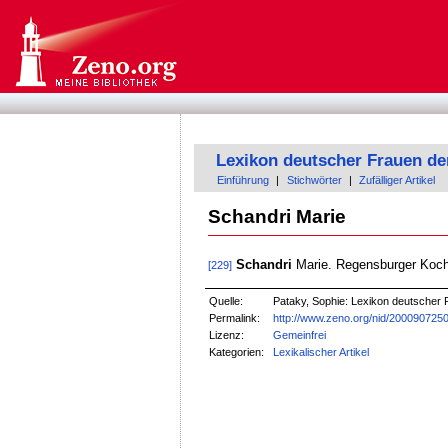
Lexikon deutscher Frauen de
Einführung
|
Stichwörter
|
Zufälliger Artikel
Schandri Marie
Schandri
Marie. Regensburger Kochbu
[229]
Quelle:
Pataky, Sophie: Lexikon deutscher F
Permalink:
http://www.zeno.org/nid/200090725
Lizenz:
Gemeinfrei
Kategorien:
Lexikalischer Artikel