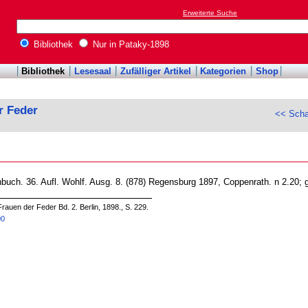
Erweiterte Suche
Bibliothek
Nur in Pataky-1898
Bibliothek
Lesesaal
Zufälliger Artikel
Kategorien
Shop
r Feder
<< Scha
ch. 36. Aufl. Wohlf. Ausg. 8. (878) Regensburg 1897, Coppenrath. n 2.20; ge
rauen der Feder Bd. 2. Berlin, 1898., S. 229.
00