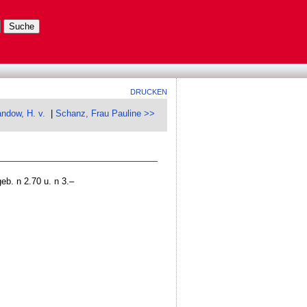
DRUCKEN
ndow, H. v.
|
Schanz, Frau Pauline >>
b. n 2.70 u. n 3.–