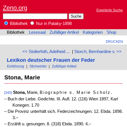
Zeno.org
Erweiterte Suche
Bibliothek
Nur in Pataky-1898
Bibliothek
Lesesaal
Zufälliger Artikel
Kategorien
Shop
DRUCKEN
<< Stolterfoth, Adelheid ...
|
Storch, Bernhardine v. >>
Lexikon deutscher Frauen der Feder
Einführung
|
Stichwörter
|
Zufälliger Artikel
Stona, Marie
Stona,
Marie,
Biographie s. Marie Scholz
.
[340]
‒ Buch der Liebe. Gedichte. III. Aufl. 12. (116) Wien 1897, Karl
Konegen. 1.70
‒ Die Provinz unterhält sich. Federzeichnungen. 12. Ebda. 1898.
3.–
‒ Erzählt u. gesungen. 8. (318) Ebda. 1890. 4.–