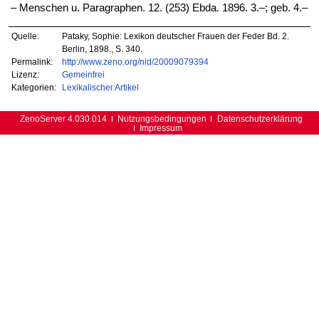
‒ Menschen u. Paragraphen. 12. (253) Ebda. 1896. 3.–; geb. 4.–
Quelle:
Pataky, Sophie: Lexikon deutscher Frauen der Feder Bd. 2.
Berlin, 1898., S. 340.
Permalink:
http://www.zeno.org/nid/20009079394
Lizenz:
Gemeinfrei
Kategorien:
Lexikalischer Artikel
ZenoServer 4.030.014
Nutzungsbedingungen
Datenschutzerklärung
Impressum