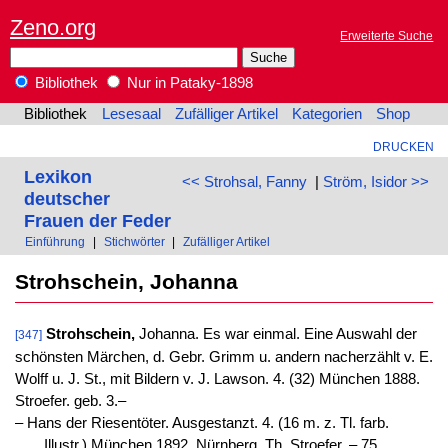
Zeno.org
Erweiterte Suche
Bibliothek
Nur in Pataky-1898
Bibliothek
Lesesaal
Zufälliger Artikel
Kategorien
Shop
DRUCKEN
Lexikon
<< Strohsal, Fanny
|
Ström, Isidor >>
deutscher
Frauen der Feder
Einführung
|
Stichwörter
|
Zufälliger Artikel
Strohschein, Johanna
Strohschein,
Johanna. Es war einmal. Eine Auswahl der
[347]
schönsten Märchen, d. Gebr. Grimm u. andern nacherzählt v. E.
Wolff u. J. St., mit Bildern v. J. Lawson. 4. (32) München 1888.
Stroefer. geb. 3.–
‒ Hans der Riesentöter. Ausgestanzt. 4. (16 m. z. Tl. farb.
Illustr.) München 1892, Nürnberg, Th. Stroefer. –.75