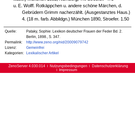
u. E. Wolff. Rotkäppchen u. andere schöne Märchen, d.
Gebrüdern Grimm nacherzählt. (Ausgestanztes Haus.)
4. (18 m. farb. Abbildgn.) München 1890, Stroefer. 1.50
Quelle:
Pataky, Sophie: Lexikon deutscher Frauen der Feder Bd. 2.
Berlin, 1898., S. 347.
Permalink:
http://www.zeno.org/nid/20009079742
Lizenz:
Gemeinfrei
Kategorien:
Lexikalischer Artikel
ZenoServer 4.030.014
Nutzungsbedingungen
Datenschutzerklärung
Impressum