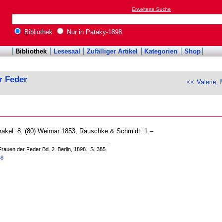
Erweiterte Suche
Bibliothek
Nur in Pataky-1898
Bibliothek
Lesesaal
Zufälliger Artikel
Kategorien
Shop
r Feder
<< Valerie, 
kel. 8. (80) Weimar 1853, Rauschke & Schmidt. 1.–
rauen der Feder Bd. 2. Berlin, 1898., S. 385.
68