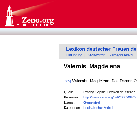
Lexikon deutscher Frauen de
Einführung
|
Stichwörter
|
Zufälliger Artikel
Valerois, Magdelena
Valerois,
Magdelena. Das Damen-Ora
[385]
Quelle:
Pataky, Sophie: Lexikon deutscher F
Permalink:
http://www.zeno.org/nid/200090824
Lizenz:
Gemeinfrei
Kategorien:
Lexikalischer Artikel