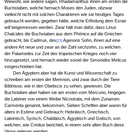
Wiewohl, wie andere sagen, Rhadamanthus ihnen am ersten die
Buchstaben, welche hernach Moses den Juden, obzwar
vielleicht nicht mit solchen Charakteren wie sie heutiges Tages
gebraucht werden, gegeben hätte, welche Erfindung dem Esrae
will beigemessen werden. Zwar hält man dafür, dass Linus
Chalcides die Buchstaben aus dem Phönice auf die Griechen
gebracht, bis Cadmus, des
Agenoris Sohn, ihnen auf eine
[23]
andere Art neue und zwar an der Zahl sechzehn, zu welchen
der Palamedes zur Zeit des trojanischen Krieges noch vier
hinzugesetzt, und hernach wieder soviel der Simonides Melicus
vorgeschrieben hat.
Den Ägyptern aber hat die Kunst und Wissenschaft zu
schreiben am ersten der Memnon, und zwar durch der Tiere
Bildnisse, wie in den Obeliscis zu sehen, gewiesen. Die
Buchstaben aber haben sie am ersten vom Mercurio, hingegen
die Lateiner von einem Weibe Nicostrata, mit dem Zunamen
Carmenta genannt, bekommen. Sieben Schriften aber waren für
alters in Estime und Gebrauch: Hebräisch, Griechisch,
Lateinisch, Syrisch, Chaldäisch, Ägyptisch und Gotisch, von
welchen, wie Crinitus berichtet, in einem sehr alten Buch diese
Verse gelesen werden: