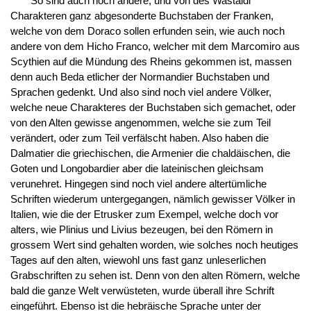
So sind auch noch andere, und von des Wastaldi
Charakteren ganz abgesonderte Buchstaben der Franken,
welche von dem Doraco sollen erfunden sein, wie auch noch
andere von dem Hicho Franco, welcher mit dem Marcomiro aus
Scythien auf die Mündung des Rheins gekommen ist, massen
denn auch Beda etlicher der Normandier Buchstaben und
Sprachen gedenkt. Und also sind noch viel andere Völker,
welche neue Charakteres der Buchstaben sich gemachet, oder
von den Alten gewisse angenommen, welche sie zum Teil
verändert, oder zum Teil verfälscht haben. Also haben die
Dalmatier die griechischen, die Armenier die chaldäischen, die
Goten und Longobardier aber die lateinischen gleichsam
verunehret. Hingegen sind noch viel andere altertümliche
Schriften wiederum untergegangen, nämlich gewisser Völker in
Italien, wie die der Etrusker zum Exempel, welche doch vor
alters, wie Plinius und Livius bezeugen, bei den Römern in
grossem Wert sind gehalten worden, wie solches noch heutiges
Tages auf den alten, wiewohl uns fast ganz unleserlichen
Grabschriften zu sehen ist. Denn von den alten Römern, welche
bald die ganze Welt verwüsteten, wurde überall ihre Schrift
eingeführt. Ebenso ist die hebräische Sprache unter der