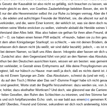
as Gesetz der Kausalität ist also nicht so gefällig, sich brauchen zu lassen,
ehr gleicht es dem, von Goethes Zauberlehrlinge belebten Besen, der, ein Mal
ß nur der alte Hexenmeister selbst ihn zur Ruhe zu bringen vermag. Aber di
die edelen und aufrichtigen Freunde der Wahrheit, sie, die allezeit nur auf 
verkünden, und die, wenn Einer kommt, der wirklich ist, was sie denn doch nur
etiren seine Werke ersticken zu wollen, vielmehr alsbald die Herolde seines
erstand über Alles liebt. Was also haben sie gethan für ihren alten Freund, 
– O, sie haben einen feinen Pfiff erdacht: »Freund«, haben sie zu ihm gesagt
mit dem alten Königsberger Starrkopf; so schlecht, – wie mit deinen Brüdern,
rlassen dich darum nicht (du weißt, wir sind dafür bezahlt): jedoch, – es is
bei deinem Namen, so läuft uns Alles davon. Inkognito aber fassen wir dich u
ht! Zunächst also: dein Gegenstand führt von jetzt an den Namen ›das Absolutu
thun bei den Deutschen ausrichten kann, wissen wir am besten: was gemeint 
ittst verkleidet, in Gestalt eines Enthymems auf. Alle deine Prosyllogismen 
gtest, laß nur hübsch zu Hause: man weiß ja doch, daß es nichts damit ist.
t du mit Einem Sprunge am Ziele: ›Das Absolutum‹, schreist du (und wir mit), ›
gst du auf den Tisch.) Woher aber Das sei? ›Dumme Frage! habe ich nicht ges
 sind gewohnt, Worte statt der Begriffe hinzunehmen: dazu werden sie, von Ju
rer, hohler, dazu ekelhafter Wortkram? Und doch, wie glänzend war die Carriere
ger feilen Gesellen, den Ruhm des Schlechten zu intoniren, und ihre Stimme f
 und sich fortpflanzendes Echo: sieh, so war bald aus einem
gemeinen Ko
[54]
ßt! Überdies, Freund und Gönner, sekundiren wir dich noch anderweitig; könn