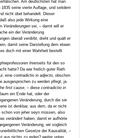
erfälschen. Am deutlichsten hat man
 1835 seine vierte Auflage, und seitdem
d nicht übel behandelt. Dieser
 daß also jede Wirkung eine
en
Veränderungen
sei, – damit will er
ache ein der Veränderung
en überall verdirbt, dreht und quält er
llein, damit seine Darstellung dem etwan
s doch mit einer Wahrheit bestellt
hieprofessoren ihrerseits für den so
acht hatte? Da war freilich guter Rath
ui
, eine
contradictio in adjecto
, obschon
ene ausgesprochen zu werden pflegt, ja
the first cause
, – diese
contradictio in
Raum ein Ende hat, oder der
rgegangenen Veränderung, durch die
sie
erie ist denkbar, aus dem, da er nicht
e schon von jeher seyn müssen, also
twas
verändert
haben, damit er aufhörte
egangenen Veränderung, wir sogleich
nerbittlichen Gesetze der Kausalität, –
t aus nichts zu reden? weiter unten