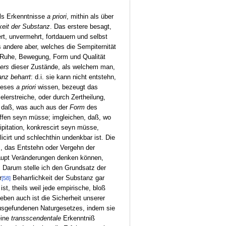
als Erkenntnisse
a priori
, mithin als über
keit der Substanz
. Das erstere besagt,
t, unvermehrt, fortdauern und selbst
s andere aber, welches die Sempiternität
e Ruhe, Bewegung, Form und Qualität
ers
dieser Zustände, als welchem man,
nz beharrt
: d.i. sie kann nicht entstehn,
dieses
a priori
wissen, bezeugt das
lerstreiche, oder durch Zertheilung,
, daß, was auch aus der
Form
des
ffen seyn müsse; imgleichen, daß, wo
ipitation, konkrescirt seyn müsse,
cirt und schlechthin undenkbar ist. Die
m, das Entstehn oder Vergehn der
rhaupt Veränderungen denken können,
. Darum stelle ich den Grundsatz der
r
Beharrlichkeit der Substanz gar
[58]
st, theils weil jede empirische, bloß
eben auch ist die Sicherheit unserer
sgefundenen Naturgesetzes, indem sie
eine
transscendentale
Erkenntniß