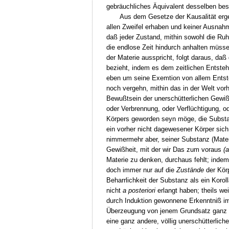
gebräuchliches Äquivalent desselben besi
Aus dem Gesetze der Kausalität erg
allen Zweifel erhaben und keiner Ausnahm
daß jeder Zustand, mithin sowohl die Ruh
die endlose Zeit hindurch anhalten müsse,
der Materie ausspricht, folgt daraus, daß
bezieht, indem es dem zeitlichen Entste
eben um seine Exemtion von allem Entst
noch vergehn, mithin das in der Welt vo
Bewußtsein der unerschütterlichen Gewißh
oder Verbrennung, oder Verflüchtigung, 
Körpers geworden seyn möge, die Substan
ein vorher nicht dagewesener Körper sich 
nimmermehr aber, seiner Substanz (Materi
Gewißheit, mit der wir Das zum voraus
(a
Materie zu denken, durchaus fehlt; indem
doch immer nur auf die
Zustände
der Kör
Beharrlichkeit der Substanz als ein Koro
nicht
a posteriori
erlangt haben; theils wei
durch Induktion gewonnene Erkenntniß imm
Überzeugung von jenem Grundsatz ganz and
eine ganz andere, völlig unerschütterlic