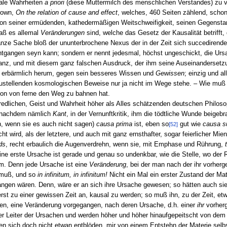
tale Wahrheiten
a priori
(diese Muttermilch des menschlichen Verstandes) zu v
rown,
On the relation of cause and effect
, welches, 460 Seiten zählend, schon
von seiner ermüdenden, kathedermäßigen Weitschweifigkeit, seinen Gegenstan
daß es allemal
Veränderungen
sind, welche das Gesetz der Kausalität betrifft,
ganze Sache bloß der ununterbrochene Nexus der in der Zeit sich succedirend
ntgangen seyn kann; sondern er nennt jedesmal, höchst ungeschickt, die Urs
anz, und mit diesem ganz falschen Ausdruck, der ihm seine Auseinandersetzung
, erbärmlich herum, gegen sein besseres Wissen und
Gewissen
; einzig und a
zustellenden kosmologischen Beweise nur ja nicht im Wege stehe. – Wie muß e
hon von ferne den Weg zu bahnen hat.
edlichen, Geist und Wahrheit höher als Alles schätzenden deutschen Philosop
 nachdem nämlich
Kant
, in der Vernunftkritik, ihm die tödtliche Wunde beigebr
n, wenn sie es auch nicht sagen)
causa prima
ist, eben so
gut wie
causa s
[52]
ht wird, als der letztere, und auch mit ganz ernsthafter, sogar feierlicher Mi
ds
, recht erbaulich die Augenverdrehn, wenn sie, mit Emphase und Rührung,
ne erste Ursache ist gerade und genau so undenkbar, wie die Stelle, wo der 
hm. Denn jede Ursache ist eine
Veränderung
, bei der man nach der ihr vorhe
 muß, und so
in infinitum, in infinitum!
Nicht ein Mal ein erster Zustand der Mat
gangen wären. Denn, wäre er an sich ihre Ursache gewesen; so hätten auch si
r erst zu einer gewissen Zeit an, kausal zu werden; so muß ihn, zu der Zeit, e
ten, eine Veränderung vorgegangen, nach deren Ursache, d.h. einer
ihr
vorherg
er Leiter der Ursachen und werden höher und höher hinaufgepeitscht von dem u
n sich doch nicht etwan entblöden, mir von einem Entstehn der Materie selbs