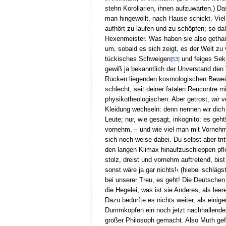
stehn Korollarien, ihnen aufzuwarten.) D
man hingewollt, nach Hause schickt. Vielm
aufhört zu laufen und zu schöpfen; so da
Hexenmeister. Was haben sie also gethan, 
um, sobald es sich zeigt, es der Welt zu 
tückisches Schweigen
und feiges Sekr
[53]
gewiß ja bekanntlich der Unverstand den V
Rücken liegenden kosmologischen Beweis? 
schlecht, seit deiner fatalen Rencontre 
physikotheologischen. Aber getrost,
wir
ve
Kleidung wechseln: denn nennen wir dich 
Leute; nur, wie gesagt, inkognito: es ge
vornehm, – und wie viel man mit Vornehm
sich noch weise dabei. Du selbst aber tr
den langen Klimax hinaufzuschleppen pfle
stolz, dreist und vornehm auftretend, bis
sonst wäre ja gar nichts!‹ (hiebei schlä
bei unserer Treu, es geht! Die Deutschen
die Hegelei, was ist sie Anderes, als lee
Dazu bedurfte es nichts weiter, als eini
Dummköpfen ein noch jetzt nachhallendes
großer Philosoph gemacht. Also Muth gefa