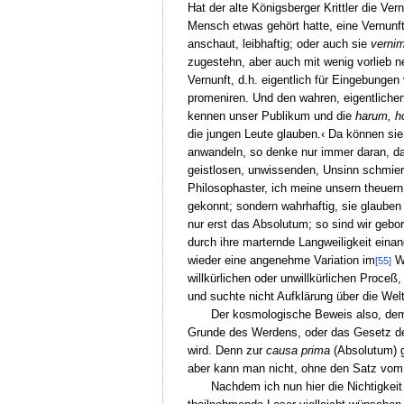
Hat der alte Königsberger Krittler die Vern
Mensch etwas gehört hatte, eine Vernunft
anschaut, leibhaftig; oder auch sie
verni
zugestehn, aber auch mit wenig vorlieb 
Vernunft, d.h. eigentlich für Eingebungen 
promeniren. Und den wahren, eigentlichen 
kennen unser Publikum und die
harum, h
die jungen Leute glauben.‹ Da können sie
anwandeln, so denke nur immer daran, da
geistlosen, unwissenden, Unsinn schmier
Philosophaster, ich meine unsern theuern
gekonnt; sondern wahrhaftig, sie glauben 
nur erst das Absolutum; so sind wir gebo
durch ihre marternde Langweiligkeit eina
wieder eine angenehme Variation im
Wo
[55]
willkürlichen oder unwillkürlichen Proceß
und suchte nicht Aufklärung über die Wel
Der kosmologische Beweis also, dem 
Grunde des Werdens, oder das Gesetz der 
wird. Denn zur
causa prima
(Absolutum) g
aber kann man nicht, ohne den Satz vom 
Nachdem ich nun hier die Nichtigkeit