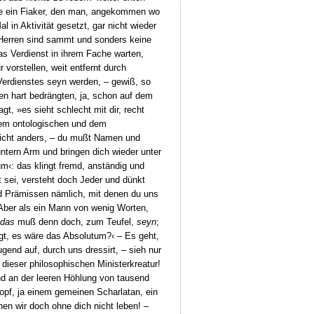
 wie ein Fiaker, den man, angekommen wo
 in Aktivität gesetzt, gar nicht wieder
e Herren sind sammt und sonders keine
das Verdienst in ihrem Fache warten,
 vorstellen, weit entfernt durch
 Verdienstes seyn werden, – gewiß, so
den hart bedrängten, ja, schon auf dem
, »es sieht schlecht mit dir, recht
 dem ontologischen und dem
t nicht anders, – du mußt Namen und
ntern Arm und bringen dich wieder unter
m‹: das klingt fremd, anständig und
sei, versteht doch Jeder und dünkt
und Prämissen nämlich, mit denen du uns
 Aber als ein Mann von wenig Worten,
das
muß denn doch, zum Teufel,
seyn
;
agt, es wäre das Absolutum?‹ – Es geht,
gend auf, durch uns dressirt, – sieh nur
 dieser philosophischen Ministerkreatur!
and an der leeren Höhlung von tausend
pf, ja einem gemeinen Scharlatan, ein
en wir doch ohne dich nicht leben! –