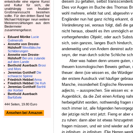
diesem zu gefallen, selbst transscenden
entwickelte eine eigene Kunst
und Kultur für sich, die
Dies vor Augen im Buche des Thomas B
unabhängig von feudaler
Großmannssucht bestehen
wohl mehrere, erlebt hat und, abgesehn 
sollte. Für den dritten Band hat
Engländer nun hat ganz richtig erkannt, 
Michael Holzinger neun weitere
Meistererzählungen aus dem
Veränderung
sei, woraus folgt, daß die 
Biedermeier
zusammengefasst.
nicht heraus, obwohl es ihm unmöglich e
vorhergehendes Objekt
, oder auch Subst
Eduard Mörike
Lucie
Gelmeroth
sich, sein ganzes, langes Buch hindurch
Annette von Droste-
Hülshoff
Westfälische
anderweitig und von Andern dereinst auf
Schilderungen
seyn, der man durch solche Schliche sc
Annette von Droste-
Hülshoff
Bei uns zulande
Aber was haben denn unsere guten, r
auf dem Lande
Berthold Auerbach
Brosi
theuern kosmologischen Beweis gethan,
und Moni
theuer: denn (sie wissen es, die Würdige
Jeremias Gotthelf
Die
schwarze Spinne
der erstere Ausdruck viel häufiger gebrauc
Friedrich Hebbel
Anna
Friedrich Hebbel
Die Kuh
Manche, insonderheit Englische
Reveren
Jeremias Gotthelf
Barthli
adjecto, –
aussprechen. Sie wissen es: ei
der Korber
Berthold Auerbach
Augenblick, da die Zeit einen Anfang na
Barfüßele
herbeigeführt worden, nothwendig fragen
444 Seiten, 19.80 Euro
noch immer ist, alle folgenden hervorge
Ansehen bei Amazon
der jetzige nicht erst jetzt. Fieng er abe
zu ruhen: dann aber ist etwas hinzugetre
fragen müssen, und wir sind wieder auf d
in infinitum, in infinitum.
(Die Herren werde