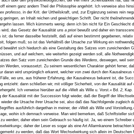
 auch über den physikotheologischen, der viel mehr Scheinbarkeit hat, das Nö
toff einem ganz andern Theil der Philosophie angehört. Ich verweise also hins
ex professo
, in der Krit. der Urtheilskraft, und, zur Ergänzung seines rein ne
ng geringen, an Inhalt reichen und gewichtigen Schrift. Der nicht theilnehmen
ergehn lassen. Mich kümmerts wenig: denn ich bin nicht für Ein Geschlecht da
 wird, das Gesetz der Kausalität uns
a priori
bewußt und daher ein transscende
ist; da ferner dasselbe feststellt, daß auf einen bestimmt gegebenen, relativ 
zeit, folgen muß; so ist das Verhältniß der Ursache zur Wirkung ein nothwendi
nd bewährt sich hiedurch als eine Gestaltung des Satzes vom zureichenden G
müssen, und auf welchem, wie weiterhin gezeigt werden soll, alle
Nothwendigk
 Satzes den Satz vom zureichenden Grunde des
Werdens
, deswegen, weil sei
 ein Werden, voraussetzt. Zu seinem wesentlichen Charakter gehört ferner, da
 nur daran wird ursprünglich erkannt, welcher von zwei durch den Kausalnex
Fälle, wo uns, aus früherer Erfahrung, der Kausalnexus bekannt ist, die Suc
 entzieht: dann schließen wir, mit völliger Sicherheit, von der Kausalität auf
hergeht. Ich verweise hierüber auf die »Welt als Wille u. Vorst.« Bd.
2
, Kap. 
der Kausalität mit der Succession folgt wieder, daß der Begriff der
Wechselw
g wieder die Ursache ihrer Ursache sei, also daß das Nachfolgende zugleich
 Begriffes ausführlich dargethan in meiner, der »Welt als Wille und Vorstellun
lage, wohin ich demnach verweise. Man wird bemerken, daß Schriftsteller sich 
r zu werden; daher eben sein Gebrauch so häufig ist. Ja, wo einem Schreiber d
chselwirkung«; daher der Leser es sogar als eine Art Allarmkanone betrachten
ngemerkt zu werden, daß das Wort Wechselwirkung sich allein im Deutschen f