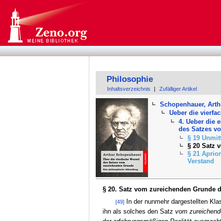
Philosophie
Inhaltsverzeichnis
|
Zufälliger Artikel
Schopenhauer, Arth
Ueber die vierf
4. Ueber die 
des Satzes v
§ 19 Unmit
§ 20 Satz
§ 21 Aprior
Verstand
§ 20. Satz vom zureichenden Grunde 
In der nunmehr dargestellten Kla
[49]
ihn als solches den Satz
vom zureichend