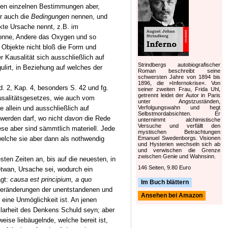
enen einzelnen Bestimmungen aber,
r auch die
Bedingungen
nennen, und
kte Ursache nennt, z.B. im
Sonne, Andere das Oxygen und so
e Objekte nicht bloß die Form und
 Kausalität sich ausschließlich auf
Strindbergs autobiografischer
gulirt, in Beziehung auf welches der
Roman beschreibt seine
schwersten Jahre von 1894 bis
1896, die »Infernokrise«. Von
d. 2, Kap. 4, besonders S. 42 und fg.
seiner zweiten Frau, Frida Uhl,
getrennt leidet der Autor in Paris
usalitätsgesetzes, wie auch vom
unter Angstzuständen,
Verfolgungswahn und hegt
 allein und ausschließlich auf
Selbstmordabsichten. Er
 werden darf, wo nicht
davon
die Rede
unternimmt alchimistische
Versuche und verfällt den
ese aber sind sämmtlich materiell. Jede
mystischen Betrachtungen
Emanuel Swedenborgs. Visionen
welche sie aber dann als nothwendig
und Hysterien wechseln sich ab
und verwischen die Grenze
zwischen Genie und Wahnsinn.
ten Zeiten an, bis auf die neuesten, in
146 Seiten, 9.80 Euro
etwan, Ursache sei, wodurch ein
agt:
causa est principium, a quo
Im Buch blättern
ränderungen der unentstandenen und
Ansehen bei Amazon
 eine Unmöglichkeit ist. An jenen
klarheit des Denkens Schuld seyn; aber
ise liebäugelnde, welche bereit ist,