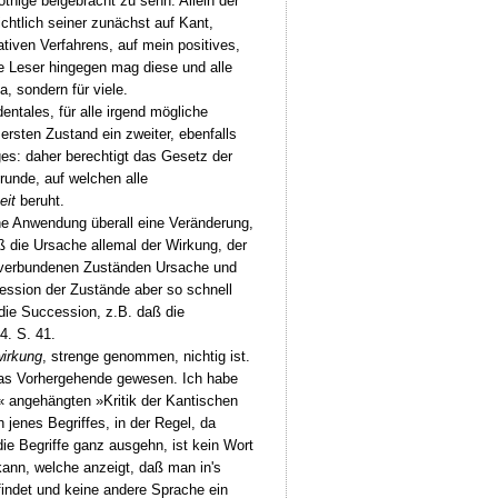
thige beigebracht zu sehn. Allein der
ichtlich seiner zunächst auf Kant,
gativen Verfahrens, auf mein positives,
de Leser hingegen mag diese und alle
, sondern für viele.
ntales, für alle irgend mögliche
ersten Zustand ein zweiter, ebenfalls
ges: daher berechtigt das Gesetz der
runde, auf welchen alle
eit
beruht.
ne Anwendung überall eine Veränderung,
ß die Ursache allemal der Wirkung, der
us verbundenen Zuständen Ursache und
cession der Zustände aber so schnell
 die Succession, z.B. daß die
4. S. 41.
irkung
, strenge genommen, nichtig ist.
 das Vorhergehende gewesen. Ich habe
g,« angehängten »Kritik der Kantischen
jenes Begriffes, in der Regel, da
ie Begriffe ganz ausgehn, ist kein Wort
 kann, welche anzeigt, daß man in's
indet und keine andere Sprache ein