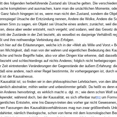
ritt des folgenden herbeiführende Zustand als Ursache gelten. Die verschied
che kompletiren und ausmachen, kann man die ursächlichen Momente, ode
 Ganz falsch hingegen ist es, wenn man nicht den Zustand, sondern die Obje
rennspiegel Ursache der Entzündung nennen, Andere die Wolke, Andere die 
keinen Sinn zu sagen, ein Objekt sei Ursache eines andern; zunächst, weil di
en, diese aber weder entsteht, noch vergeht; und sodann, weil das Gesetz der
tritt der Zustände in der Zeit bezieht, als woselbst es dasjenige Verhältniß re
ßt und ihre nothwendige Verbindung
das Erfolgen.
 hier auf die Erläuterungen, welche ich in der »Welt als Wille und Vorst.« B
hsten Wichtigkeit, daß man von der wahren und eigentlichen Bedeutung des Ka
che und feste Begriffe habe, also vor allen Dingen klar erkenne, daß dasselbe
bezieht und schlechterdings auf nichts Anderes; folglich nicht herbeigezogen
er Zeit eintretenden
Veränderungen
der Gegenstände der äußern
Erfahrung
: di
daß eine andere, nach einer Regel bestimmte, ihr vorhergegangen ist, durch 
it ist der Kausalnexus.
usalität ist; so finden wir in den philosophischen Lehrbüchern, von den ältes
ämlich abstrakter, mithin weiter und unbestimmter gefaßt. Da heißt es denn 
 Anderes hervorbringt, es wirklich macht u. dgl. m.; wie denn schon Wolf s
 dependet
, während doch, bei der Kausalität, es sich offenbar nur
um Formve
[51]
igentliches Entstehn, eine Ins-Daseyn-treten des vorher gar nicht Gewesenen,
schen Fassungen des Kausalitätsverhältnisses mag nun zwar größtentheils Un
 dahinter, nämlich theologische, schon von ferne mit dem kosmologischen Bewe