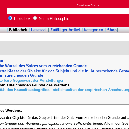
Erweiterte Suche
Bibliothek
Nur in Philosophie
Bibliothek
Lesesaal
Zufälliger Artikel
Kategorien
Shop
ur
ache Wurzel des Satzes vom zureichenden Grunde
erste Klasse der Objekte für das Subjekt und die in ihr herrschende Gest
om zureichenden Grunde
telbare Gegenwart der Vorstellungen
 vom zureichenden Grunde des Werdens
ität des Kausalitätsbegriffes. Intellektualität der empirischen Anschauun
des Werdens.
sse der Objekte für das Subjekt, tritt der Satz vom zureichenden Grunde auf 
en Grunde des Werdens
,
principium rationis sufficientis fiendi.
Alle in der Ge