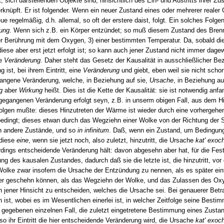
sich darstellenden Objekte sind, hinsichtlich des Ein- und Austritts ihrer Zu
erknüpft. Er ist folgender. Wenn ein neuer Zustand eines oder mehrerer realer 
 regelmäßig, d.h. allemal, so oft der erstere daist, folgt. Ein solches Folge
ung
. Wenn sich z.B. ein Körper entzündet; so muß diesem Zustand des Bre
r Berührung mit dem Oxygen, 3) einer bestimmten Temperatur. Da, sobald die
iese aber erst jetzt erfolgt ist; so kann auch jener Zustand nicht immer dage
ne
Veränderung
. Daher steht das Gesetz der Kausalität in ausschließlicher B
 ist, bei ihrem Eintritt, eine
Veränderung
und giebt, eben weil sie nicht schon
gangene Veränderung, welche, in Beziehung auf sie,
Ursache
, in Beziehung auf
g
aber
Wirkung
heißt. Dies ist die Kette der Kausalität: sie ist notwendig a
gegangenen Veränderung erfolgt seyn, z.B. in unserm obigen Fall, aus dem Hi
lgen mußte: dieses Hinzutreten der Wärme ist wieder durch eine vorhergehen
bedingt; dieses etwan durch das Wegziehn einer Wolke von der Richtung der 
rch andere Zustände, und so
in infinitum
. Daß, wenn ein Zustand, um Bedingung 
 diese
eine
, wenn sie jetzt noch, also zuletzt, hinzutritt, die Ursache
kat' exoc
lerdings entscheidende Veränderung hält: davon abgesehn aber hat, für die Fes
 des kausalen Zustandes, dadurch daß sie die letzte ist, die hinzutritt, vor 
olke zwar insofern die Ursache der Entzündung zu nennen, als es später eint
ter geschehn können, als das Wegziehn der Wolke, und das Zulassen des Oxy
 jener Hinsicht zu entscheiden, welches die Ursache sei. Bei genauerer Betra
 ist, wobei es im Wesentlichen einerlei ist, in welcher Zeitfolge seine B
egebenen einzelnen Fall, die zuletzt eingetretene Bestimmung eines Zustande
so ihr Eintritt die hier entscheidende Veränderung wird, die Ursache
kat' exoc