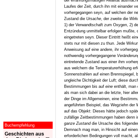
der erfahrungsmäßigen Realität ausmacht, 
Laufes der Zeit, durch ihn mit einander v
vorhergegangen seyn, auf welchen der neue
Zustand die
Ursache
, der zweite die
Wirk
1) der Verwandtschaft zum Oxygen, 2) de
Entzündung unmittelbar erfolgen mußte, d
eingetreten seyn. Dieser Eintritt heißt ei
stets nur mit diesen zu thun. Jede Wirkung
Anweisung auf eine andere, ihr vorherge
nothwendig vorhergegangene
Veränderun
eintretende Zustand aus einer ihm vorher
aus welchem die Temperaturerhöhung erfo
Sonnenstrahlen auf einen Brennspiegel, 
ungleiche Dichtigkeit der Luft; diese du
Bestimmungen bis auf
eine
enthält, man
als man sich dabei an die letzte, hier al
der Dinge im Allgemeinen, eine Bestimmung
angeführten Beispiel, das Wegziehn der W
auf das Objekt: Dieses hätte jedoch spä
zufällige Zeitbestimmungen haben denn in
ganze Zustand
die Ursache des folgenden
Buchempfehlung
Demnach mag man, in Hinsicht auf einen g
Geschichten aus
erforderlichen Bedingungen voll macht, al