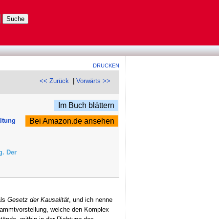
DRUCKEN
<< Zurück
|
Vorwärts >>
Im Buch blättern
altung
Bei Amazon.de ansehen
g. Der
als
Gesetz der Kausalität
, und ich nenne
sammtvorstellung, welche den Komplex