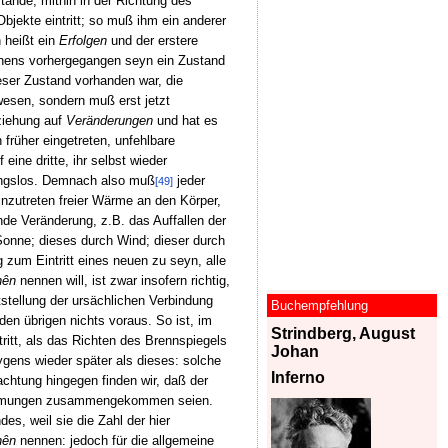
stände, mithin in der Richtung des
Objekte eintritt; so muß ihm ein anderer
n heißt ein
Erfolgen
und der erstere
nnens vorhergegangen seyn ein Zustand
ser Zustand vorhanden war, die
wesen, sondern muß erst jetzt
eziehung auf
Veränderungen
und hat es
 früher eingetreten, unfehlbare
 eine dritte, ihr selbst wieder
nfangslos. Demnach also muß
jeder
[49]
nzutreten freier Wärme an den Körper,
de Veränderung, z.B. das Auffallen der
Sonne; dieses durch Wind; dieser durch
zum Eintritt eines neuen zu seyn, alle
hên
nennen will, ist zwar insofern richtig,
tstellung der ursächlichen Verbindung
Buchempfehlung
den übrigen nichts voraus. So ist, im
Strindberg, August
ritt, als das Richten des Brennspiegels
Johan
gens wieder später als dieses: solche
Inferno
chtung hingegen finden wir, daß der
estimmungen zusammengekommen seien.
s, weil sie die Zahl der hier
hên
nennen: jedoch für die allgemeine