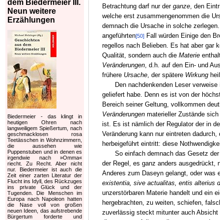
dem Biedermeier III.
Betrachtung darf nur der
ganze
, den Eint
Neun weitere
welche erst zusammengenommen die Ursa
Erzählungen
demnach die Ursache in solche zerlegen.
angeführten
Fall würden Einige den B
[50]
regellos nach Belieben. Es hat aber gar 
Qualität, sondern auch die
Materie
enthalt
Veränderungen
, d.h. auf den Ein- und Aus
frühere
Ursache
, der spätere
Wirkung
hei
Den nachdenkenden Leser verweise ich
geliefert habe. Denn es ist von der höc
Bereich seiner Geltung, vollkommen deutli
Veränderungen
materieller Zustände sich 
Biedermeier - das klingt in
heutigen Ohren nach
ist. Es ist nämlich der Regulator der in d
langweiligem Spießertum, nach
Veränderung kann nur eintreten dadurch, 
geschmacklosen rosa
Teetässchen in Wohnzimmern,
herbeigeführt eintritt: diese Nothwendigke
die aussehen wie
Puppenstuben und in denen es
So einfach demnach das Gesetz der Ka
irgendwie nach »Omma«
der Regel, es ganz anders ausgedrückt, n
riecht. Zu Recht. Aber nicht
nur. Biedermeier ist auch die
Anderes zum Daseyn gelangt, oder was ein
Zeit einer zarten Literatur der
Flucht ins Idyll, des Rückzuges
existentia, sive actualitas, entis alterius
ins private Glück und der
unzerstörbaren Materie handelt und ein e
Tugenden. Die Menschen im
Europa nach Napoleon hatten
hergebrachten, zu weiten, schiefen, fal
die Nase voll von großen
neuen Ideen, das aufstrebende
zuverlässig steckt mitunter auch Absicht
Bürgertum forderte und