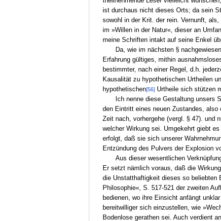
theilnehmende Leser vielleicht wünschen,
ist durchaus nicht dieses Orts; da sein S
sowohl in der Krit. der rein. Vernunft, als,
im »Willen in der Natur«, dieser an Umfa
meine Schriften intakt auf seine Enkel üb
Da, wie im nächsten § nachgewiesen
Erfahrung gültiges, mithin ausnahmsloses 
bestimmter, nach einer Regel, d.h. jeder
Kausalität zu hypothetischen Urtheilen u
hypothetischen
Urtheile sich stützen 
[56]
Ich nenne diese Gestaltung unsers
den Eintritt eines neuen Zustandes, also
Zeit nach, vorhergehe (vergl. § 47). und
welcher Wirkung sei. Umgekehrt giebt es 
erfolgt, daß sie sich unserer Wahrnehmung
Entzündung des Pulvers der Explosion vor
Aus dieser wesentlichen Verknüpfung 
Er setzt nämlich voraus, daß die Wirkun
die Unstatthaftigkeit dieses so beliebten
Philosophie«, S. 517-521 der zweiten Auf
bedienen, wo ihre Einsicht anfängt unkla
bereitwilliger sich einzustellen, wie »We
Bodenlose gerathen sei. Auch verdient a