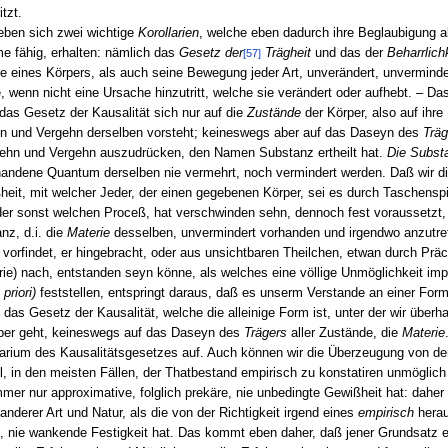
tzt.
eben sich zwei wichtige
Korollarien
, welche eben dadurch ihre Beglaubigung 
e fähig, erhalten: nämlich das
Gesetz der
Trägheit
und das der
Beharrlich
[57]
e eines Körpers, als auch seine Bewegung jeder Art, unverändert, unverminder
 wenn nicht eine Ursache hinzutritt, welche sie verändert oder aufhebt. – Da
 das Gesetz der Kausalität sich nur auf die
Zustände
der Körper, also auf ihr
hn und Vergehn derselben vorsteht; keineswegs aber auf das Daseyn des
Träg
ehn und Vergehn auszudrücken, den Namen Substanz ertheilt hat.
Die Substa
rhandene Quantum derselben nie vermehrt, noch vermindert werden. Daß wir 
eit, mit welcher Jeder, der einen gegebenen Körper, sei es durch Taschenspie
oder sonst welchen Proceß, hat verschwinden sehn, dennoch fest voraussetzt
z, d.i. die
Materie
desselben, unvermindert vorhanden und irgendwo anzutre
vorfindet, er hingebracht, oder aus unsichtbaren Theilchen, etwan durch Präc
e) nach, entstanden seyn könne, als welches eine völlige Unmöglichkeit impli
 priori)
feststellen, entspringt daraus, daß es unserm Verstande an einer For
 das Gesetz der Kausalität, welche die alleinige Form ist, unter der wir übe
per geht, keineswegs auf das Daseyn des
Trägers
aller Zustände, die
Materie
llarium des Kausalitätsgesetzes auf. Auch können wir die Überzeugung von de
l, in den meisten Fällen, der Thatbestand empirisch zu konstatiren unmöglich i
er nur approximative, folglich prekäre, nie unbedingte Gewißheit hat: daher 
erer Art und Natur, als die von der Richtigkeit irgend eines
empirisch
herau
he, nie wankende Festigkeit hat. Das kommt eben daher, daß jener Grundsatz 