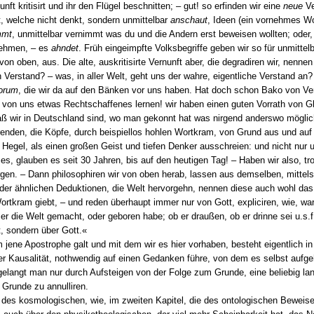
unft kritisirt und ihr den Flügel beschnitten; – gut! so erfinden wir eine
neue
Ve
, welche nicht denkt, sondern unmittelbar
anschaut
, Ideen (ein vornehmes Wo
mmt
, unmittelbar vernimmt was du und die Andern erst beweisen wollten; oder
nehmen, – es
ahndet
. Früh eingeimpfte Volksbegriffe geben wir so für unmitte
von oben, aus. Die alte, auskritisirte Vernunft aber, die degradiren wir, nenne
Verstand? – was, in aller Welt, geht uns der wahre, eigentliche Verstand an? 
orum
, die wir da auf den Bänken vor uns haben. Hat doch schon Bako von Ver
 von uns etwas Rechtschaffenes lernen! wir haben einen guten Vorrath von Gla
ß wir in Deutschland sind, wo man gekonnt hat was nirgend anderswo mögli
enden, die Köpfe, durch beispiellos hohlen Wortkram, von Grund aus und auf
 Hegel, als einen großen Geist und tiefen Denker ausschreien: und nicht nur
es, glauben es seit 30 Jahren, bis auf den heutigen Tag! – Haben wir also, trot
rgen. – Dann philosophiren wir von oben herab, lassen aus demselben, mittels
nder ähnlichen Deduktionen, die Welt hervorgehn, nennen diese auch wohl das
rtkram giebt, – und reden überhaupt immer nur von Gott, expliciren, wie, w
, er die Welt gemacht, oder geboren habe; ob er draußen, ob er drinne sei u.s.f
t, sondern über Gott.«
jene Apostrophe galt und mit dem wir es hier vorhaben, besteht eigentlich 
Kausalität, nothwendig auf einen Gedanken führe, von dem es selbst aufgehob
elangt man nur durch Aufsteigen von der Folge zum Grunde, eine beliebig lang
Grunde zu annulliren.
 des kosmologischen, wie, im zweiten Kapitel, die des ontologischen Beweises