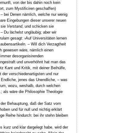
rnunft, von der bis dahin noch kein
rt, zum Mystificiren geschaffen)
, – bei Denen nämlich, welche nur wenig
lbare Eingebungen dieser unserer neuen
n sie
Verstand
, und schicken sie
– Du lächelst ungläubig; aber wir
ulam gesagt: ›Auf Universitäten lernen
ubensartikeln. – Will dich Verzagtheit
ch gewesen wäre, nämlich einen
 immer desorganisirenden
 ungestraft und unverhöhnt hat man das
z Kant und Kritik, mit deiner Beihülfe,
t der verschiedenartigsten und nur
 Endliche, jenes das Unendliche, – was
arum, wozu, weshalb, durch welchen
.; als wäre die Philosophie Theologie
in der Behauptung, daß der Satz vom
en und für null und nichtig erklärt
e Reihe hindurch: bei ihr stehn bleiben
 kurz und klar dargelegt habe, wird der