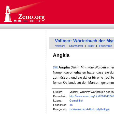
Vollmer: Wörterbuch der Myt
Vorwort
|
Stichwörter
|
Bilder
|
Faksimiles
Angitia
Angitia
(
Röm. M.
), »die Würgerin«, 
[48]
Namen davon erhalten hatte, dass sie du
zu müssen, und sie daher für eine Tocht
fernen Ostlande zu den Marsern gekommen
Quelle:
Vollmer, Wilhelm: Wörterbuch der Myt
Permalink:
http://www.zeno.org/nid/200114574
Lizenz:
Gemeinfrei
Faksimiles:
48
Kategorien:
Lexikalischer Artikel
·
Mythologie