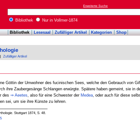
Erweiterte Suche
Bibliothek
Nur in Vollmer-1874
Bibliothek
Lesesaal
Zufälliger Artikel
Kategorien
Shop
hologie
|
Zufälliger Artikel
eine Göttin der Umwohner des fucinischen Sees, welche den Gebrauch von Gift
rch ihre Zaubergesänge Schlangen erwürgte. Spätere haben gemeint, sie in de
er des
⇒
Aeetes
, also für eine Schwester der
Medea
, oder auch für diese sel
 sei, um sie ihre Künste zu lehren.
hologie. Stuttgart 1874, S. 48.
65