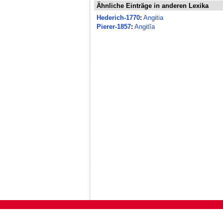
Ähnliche Einträge in anderen Lexika
Hederich-1770
:
Angitia
Pierer-1857
:
Angitĭa