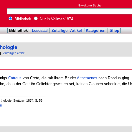
Erweiterte Suche
Bibliothek
Nur in Vollmer-1874
Bibliothek
Lesesaal
Zufälliger Artikel
Kategorien
Shop
hologie
|
Zufälliger Artikel
önigs
Catreus
von Creta, die mit ihrem Bruder
Althemenes
nach Rhodus ging. 
abe, dass der Gott ihr Geliebter gewesen sei, keinen Glauben schenkte, die Un
hologie. Stuttgart 1874, S. 56.
26