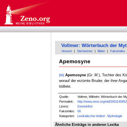
Vollmer: Wörterbuch der Myt
Vorwort
|
Stichwörter
|
Bilder
|
Faksimiles
Apemosyne
Apemosyne
(
Gr. M.
), Tochter des K
[56]
worauf der erzürnte Bruder, der ihrer Ang
tödtete.
Quelle:
Vollmer, Wilhelm: Wörterbuch der Myt
Permalink:
http://www.zeno.org/nid/200114585
Lizenz:
Gemeinfrei
Faksimiles:
56
Kategorien:
Lexikalischer Artikel
·
Mythologie
Ähnliche Einträge in anderen Lexika