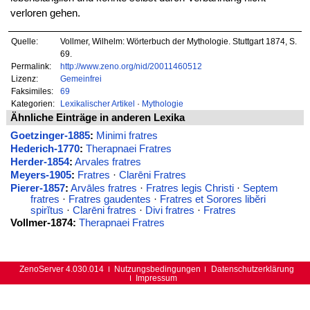
verloren gehen.
Quelle:
Vollmer, Wilhelm: Wörterbuch der Mythologie. Stuttgart 1874, S.
69.
Permalink:
http://www.zeno.org/nid/20011460512
Lizenz:
Gemeinfrei
Faksimiles:
69
Kategorien:
Lexikalischer Artikel
·
Mythologie
Ähnliche Einträge in anderen Lexika
Goetzinger-1885
:
Minimi fratres
Hederich-1770
:
Therapnaei Fratres
Herder-1854
:
Arvales fratres
Meyers-1905
:
Fratres
·
Clarēni Fratres
Pierer-1857
:
Arvāles fratres
·
Fratres legis Christi
·
Septem
fratres
·
Fratres gaudentes
·
Fratres et Sorores libĕri
spirĭtus
·
Clarēni fratres
·
Divi fratres
·
Fratres
Vollmer-1874:
Therapnaei Fratres
ZenoServer 4.030.014
Nutzungsbedingungen
Datenschutzerklärung
Impressum