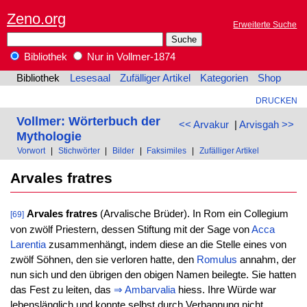
Zeno.org
Erweiterte Suche
Bibliothek
Nur in Vollmer-1874
Bibliothek
Lesesaal
Zufälliger Artikel
Kategorien
Shop
DRUCKEN
Vollmer: Wörterbuch der
<< Arvakur
|
Arvisgah >>
Mythologie
Vorwort
|
Stichwörter
|
Bilder
|
Faksimiles
|
Zufälliger Artikel
Arvales fratres
Arvales fratres
(Arvalische Brüder). In Rom ein Collegium
[69]
von zwölf Priestern, dessen Stiftung mit der Sage von
Acca
Larentia
zusammenhängt, indem diese an die Stelle eines von
zwölf Söhnen, den sie verloren hatte, den
Romulus
annahm, der
nun sich und den übrigen den obigen Namen beilegte. Sie hatten
das Fest zu leiten, das
⇒
Ambarvalia
hiess. Ihre Würde war
lebenslänglich und konnte selbst durch Verbannung nicht