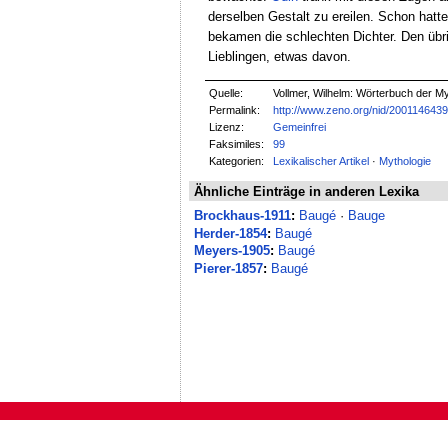
derselben Gestalt zu ereilen. Schon hatt
bekamen die schlechten Dichter. Den üb
Lieblingen, etwas davon.
Quelle:
Vollmer, Wilhelm: Wörterbuch der Myt
Permalink:
http://www.zeno.org/nid/200114643
Lizenz:
Gemeinfrei
Faksimiles:
99
Kategorien:
Lexikalischer Artikel
·
Mythologie
Ähnliche Einträge in anderen Lexika
Brockhaus-1911
:
Baugé
·
Bauge
Herder-1854
:
Baugé
Meyers-1905
:
Baugé
Pierer-1857
:
Baugé