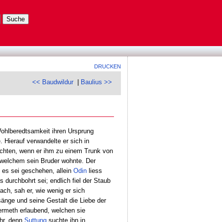
DRUCKEN
<< Baudwildur
|
Baulius >>
Wohlberedtsamkeit ihren Ursprung
 Hierauf verwandelte er sich in
richten, wenn er ihm zu einem Trunk von
 welchem sein Bruder wohnte. Der
 es sei geschehen, allein
Odin
liess
 durchbohrt sei; endlich fiel der Staub
ch, sah er, wie wenig er sich
sänge und seine Gestalt die Liebe der
ermeth erlaubend, welchen sie
ahr, denn
Suttung
suchte ihn in