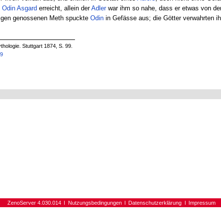
e
Odin
Asgard
erreicht, allein der
Adler
war ihm so nahe, dass er etwas von dem
rigen genossenen Meth spuckte
Odin
in Gefässe aus; die Götter verwahrten ih
hologie. Stuttgart 1874, S. 99.
99
ZenoServer 4.030.014
Nutzungsbedingungen
Datenschutzerklärung
Impressum