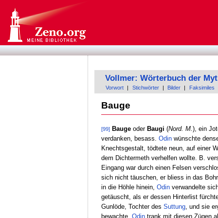
Vollmer: Wörterbuch der Myt
Vorwort
|
Stichwörter
|
Bilder
|
Faksimiles
Bauge
Bauge
oder
Baugi
(
Nord. M.
), ein Jo
[99]
verdanken, besass.
Odin
wünschte dense
Knechtsgestalt, tödtete neun, auf einer 
dem Dichtermeth verhelfen wollte. B. ve
Eingang war durch einen Felsen verschl
sich nicht täuschen, er bliess in das Boh
in die Höhle hinein,
Odin
verwandelte sich
getäuscht, als er dessen Hinterlist fürc
Gunlöde, Tochter des
Suttung
, und sie e
bewachte.
Odin
trank mit diesen Zügen all