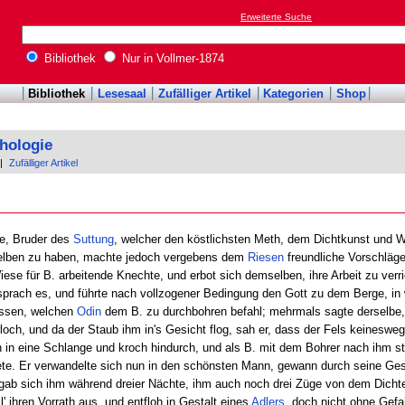
Erweiterte Suche
Bibliothek
Nur in Vollmer-1874
Bibliothek
Lesesaal
Zufälliger Artikel
Kategorien
Shop
hologie
|
Zufälliger Artikel
te, Bruder des
Suttung
, welcher den köstlichsten Meth, dem Dichtkunst und 
lben zu haben, machte jedoch vergebens dem
Riesen
freundliche Vorschläge.
Wiese für B. arbeitende Knechte, und erbot sich demselben, ihre Arbeit zu ver
rsprach es, und führte nach vollzogener Bedingung den Gott zu dem Berge, in
ossen, welchen
Odin
dem B. zu durchbohren befahl; mehrmals sagte derselbe,
rloch, und da der Staub ihm in's Gesicht flog, sah er, dass der Fels keineswegs
 in eine Schlange und kroch hindurch, und als B. mit dem Bohrer nach ihm sta
htete. Er verwandelte sich nun in den schönsten Mann, gewann durch seine Ge
rgab sich ihm während dreier Nächte, ihm auch noch drei Züge von dem Dicht
' ihren Vorrath aus, und entfloh in Gestalt eines
Adlers
, doch nicht ohne Gef