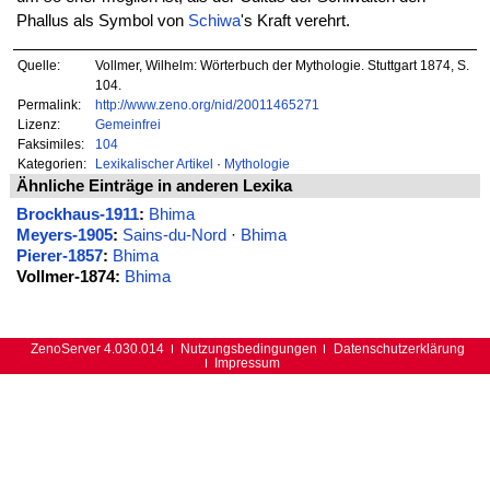
Phallus als Symbol von
Schiwa
's Kraft verehrt.
Quelle:
Vollmer, Wilhelm: Wörterbuch der Mythologie. Stuttgart 1874, S.
104.
Permalink:
http://www.zeno.org/nid/20011465271
Lizenz:
Gemeinfrei
Faksimiles:
104
Kategorien:
Lexikalischer Artikel
·
Mythologie
Ähnliche Einträge in anderen Lexika
Brockhaus-1911
:
Bhima
Meyers-1905
:
Sains-du-Nord
·
Bhima
Pierer-1857
:
Bhima
Vollmer-1874:
Bhima
ZenoServer 4.030.014
Nutzungsbedingungen
Datenschutzerklärung
Impressum