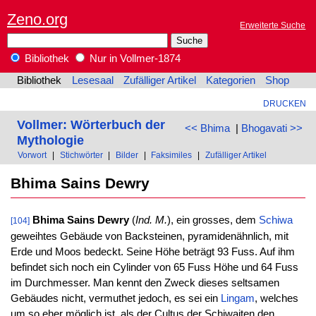
Zeno.org
Erweiterte Suche
Bibliothek
Nur in Vollmer-1874
Bibliothek
Lesesaal
Zufälliger Artikel
Kategorien
Shop
DRUCKEN
Vollmer: Wörterbuch der
<< Bhima
|
Bhogavati >>
Mythologie
Vorwort
|
Stichwörter
|
Bilder
|
Faksimiles
|
Zufälliger Artikel
Bhima Sains Dewry
Bhima Sains Dewry
(
Ind. M.
), ein grosses, dem
Schiwa
[104]
geweihtes Gebäude von Backsteinen, pyramidenähnlich, mit
Erde und Moos bedeckt. Seine Höhe beträgt 93 Fuss. Auf ihm
befindet sich noch ein Cylinder von 65 Fuss Höhe und 64 Fuss
im Durchmesser. Man kennt den Zweck dieses seltsamen
Gebäudes nicht, vermuthet jedoch, es sei ein
Lingam
, welches
um so eher möglich ist, als der Cultus der Schiwaiten den