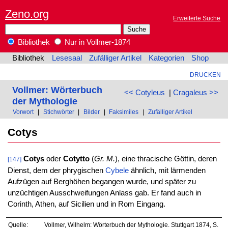
Zeno.org
Erweiterte Suche
Bibliothek
Nur in Vollmer-1874
Bibliothek
Lesesaal
Zufälliger Artikel
Kategorien
Shop
DRUCKEN
Vollmer: Wörterbuch
<< Cotyleus
|
Cragaleus >>
der Mythologie
Vorwort
|
Stichwörter
|
Bilder
|
Faksimiles
|
Zufälliger Artikel
Cotys
Cotys
oder
Cotytto
(
Gr. M.
), eine thracische Göttin, deren
[147]
Dienst, dem der phrygischen
Cybele
ähnlich, mit lärmenden
Aufzügen auf Berghöhen begangen wurde, und später zu
unzüchtigen Ausschweifungen Anlass gab. Er fand auch in
Corinth, Athen, auf Sicilien und in Rom Eingang.
Quelle:
Vollmer, Wilhelm: Wörterbuch der Mythologie. Stuttgart 1874, S.