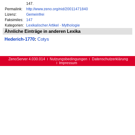
147.
Permalink:
http://www.zeno.org/nid/20011471840
Lizenz:
Gemeinfrei
Faksimiles:
147
Kategorien:
Lexikalischer Artikel
·
Mythologie
Ähnliche Einträge in anderen Lexika
Hederich-1770
:
Cotys
ZenoServer 4.030.014
Nutzungsbedingungen
Datenschutzerklärung
Impressum