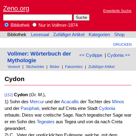
Zeno.org
Erweiterte Suche
Bibliothek
Nur in Vollmer-1874
Bibliothek
Lesesaal
Zufälliger Artikel
Kategorien
Shop
DRUCKEN
Vollmer: Wörterbuch der
<< Cydippe
|
Cydonia >>
Mythologie
Vorwort
|
Stichwörter
|
Bilder
|
Faksimiles
|
Zufälliger Artikel
Cydon
Cydon
(
Gr. M.
),
[152]
1) Sohn des
Mercur
und der
Acacallis
der Tochter des
Minos
und der
Pasiphaë
, welcher auf Creta eine Stadt
Cydonia
erbaute. Diess war cretische Sage. Nach tegeatischer Sage war
er ein Sohn des
Tegeates
aus Tegea und von da nach Creta
gewandert.
2) C., Vater der unglücklichen Eulimene, welche, mit dem