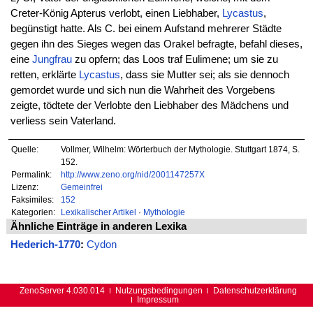
Creter-König Apterus verlobt, einen Liebhaber,
Lycastus
,
begünstigt hatte. Als C. bei einem Aufstand mehrerer Städte
gegen ihn des Sieges wegen das Orakel befragte, befahl dieses,
eine
Jungfrau
zu opfern; das Loos traf Eulimene; um sie zu
retten, erklärte
Lycastus
, dass sie Mutter sei; als sie dennoch
gemordet wurde und sich nun die Wahrheit des Vorgebens
zeigte, tödtete der Verlobte den Liebhaber des Mädchens und
verliess sein Vaterland.
Quelle:
Vollmer, Wilhelm: Wörterbuch der Mythologie. Stuttgart 1874, S.
152.
Permalink:
http://www.zeno.org/nid/2001147257X
Lizenz:
Gemeinfrei
Faksimiles:
152
Kategorien:
Lexikalischer Artikel
·
Mythologie
Ähnliche Einträge in anderen Lexika
Hederich-1770
:
Cydon
ZenoServer 4.030.014
Nutzungsbedingungen
Datenschutzerklärung
Impressum