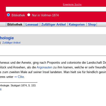
Erweiterte Suche
Bibliothek
Nur in Vollmer-1874
Bibliothek
Lesesaal
Zufälliger Artikel
Kategorien
Shop
hologie
|
Zufälliger Artikel
Aeneus und der Aenete, ging nach Propontis und colonisirte die Landschaft Do
Glück und Ansehen, als die
Argonauten
zu ihm kamen, welche er sehr freundlic
 zum zweiten Male auf seiner Insel landeten. Man hielt sie für feindlich gesi
eres unter
⇒
Clite
.
hologie. Stuttgart 1874, S. 153.
28