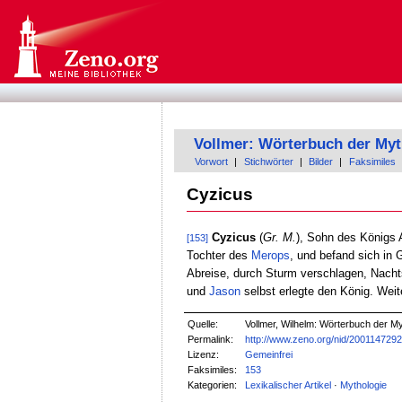
Vollmer: Wörterbuch der Myt
Vorwort
|
Stichwörter
|
Bilder
|
Faksimiles
Cyzicus
Cyzicus
(
Gr. M.
), Sohn des Königs 
[153]
Tochter des
Merops
, und befand sich in 
Abreise, durch Sturm verschlagen, Nachts
und
Jason
selbst erlegte den König. Weit
Quelle:
Vollmer, Wilhelm: Wörterbuch der Myt
Permalink:
http://www.zeno.org/nid/200114729
Lizenz:
Gemeinfrei
Faksimiles:
153
Kategorien:
Lexikalischer Artikel
·
Mythologie