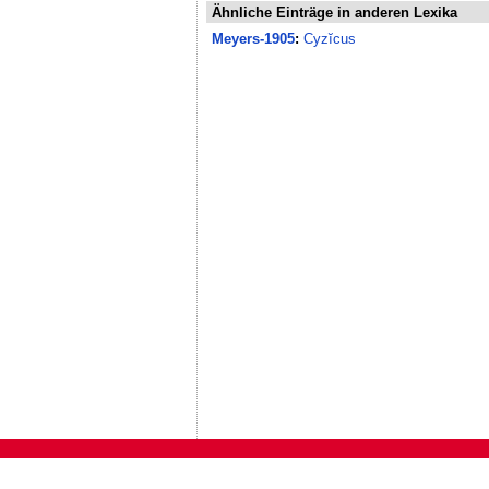
Ähnliche Einträge in anderen Lexika
Meyers-1905
:
Cyzĭcus