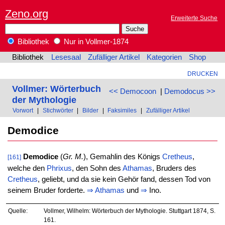
Zeno.org
Erweiterte Suche
Bibliothek
Nur in Vollmer-1874
Bibliothek
Lesesaal
Zufälliger Artikel
Kategorien
Shop
DRUCKEN
Vollmer: Wörterbuch
<< Democoon
|
Demodocus >>
der Mythologie
Vorwort
|
Stichwörter
|
Bilder
|
Faksimiles
|
Zufälliger Artikel
Demodice
Demodice
(
Gr. M.
), Gemahlin des Königs
Cretheus
,
[161]
welche den
Phrixus
, den Sohn des
Athamas
, Bruders des
Cretheus
, geliebt, und da sie kein Gehör fand, dessen Tod von
seinem Bruder forderte.
⇒
Athamas
und
⇒
Ino.
Quelle:
Vollmer, Wilhelm: Wörterbuch der Mythologie. Stuttgart 1874, S.
161.