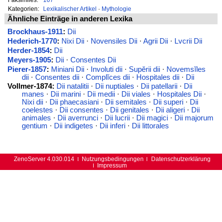
Kategorien:
Lexikalischer Artikel
·
Mythologie
Ähnliche Einträge in anderen Lexika
Brockhaus-1911
:
Dii
Hederich-1770
:
Nixi Dii
·
Novensiles Dii
·
Agrii Dii
·
Lvcrii Dii
Herder-1854
:
Dii
Meyers-1905
:
Dii
·
Consentes Dii
Pierer-1857
:
Miniani Dii
·
Involuti dii
·
Supĕrii dii
·
Novemsĭles
dii
·
Consentes dii
·
Complĭces dii
·
Hospitales dii
·
Dii
Vollmer-1874:
Dii natalitii
·
Dii nuptiales
·
Dii patellarii
·
Dii
manes
·
Dii marini
·
Dii medii
·
Dii viales
·
Hospitales Dii
·
Nixi dii
·
Dii phaecasiani
·
Dii semitales
·
Dii superi
·
Dii
coelestes
·
Dii consentes
·
Dii genitales
·
Dii aligeri
·
Dii
animales
·
Dii averrunci
·
Dii lucrii
·
Dii magici
·
Dii majorum
gentium
·
Dii indigetes
·
Dii inferi
·
Dii littorales
ZenoServer 4.030.014
Nutzungsbedingungen
Datenschutzerklärung
Impressum