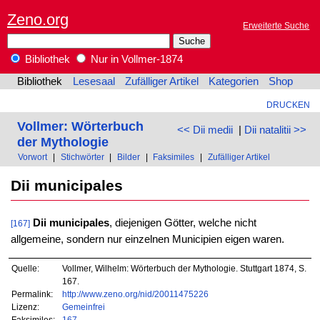
Zeno.org
Erweiterte Suche
Bibliothek
Nur in Vollmer-1874
Bibliothek
Lesesaal
Zufälliger Artikel
Kategorien
Shop
DRUCKEN
Vollmer: Wörterbuch
<< Dii medii
|
Dii natalitii >>
der Mythologie
Vorwort
|
Stichwörter
|
Bilder
|
Faksimiles
|
Zufälliger Artikel
Dii municipales
Dii municipales
, diejenigen Götter, welche nicht
[167]
allgemeine, sondern nur einzelnen Municipien eigen waren.
Quelle:
Vollmer, Wilhelm: Wörterbuch der Mythologie. Stuttgart 1874, S.
167.
Permalink:
http://www.zeno.org/nid/20011475226
Lizenz:
Gemeinfrei
Faksimiles:
167