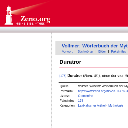
Vollmer: Wörterbuch der Myt
Vorwort
|
Stichwörter
|
Bilder
|
Faksimiles
Duratror
Duratror
(
Nord. M.
), einer der vier
[178]
Quelle:
Vollmer, Wilhelm: Wörterbuch der Myt
Permalink:
http://www.zeno.org/nid/200114769
Lizenz:
Gemeinfrei
Faksimiles:
178
Kategorien:
Lexikalischer Artikel
·
Mythologie